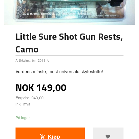
Little Sure Shot Gun Rests,
Camo
Artikkelnr.:
bm-2011-fc
Verdens minste, mest universale skytestøtte!
Tilbud
NOK
149,00
Førpris:
249,00
inkl. mva.
På lager
Kjøp