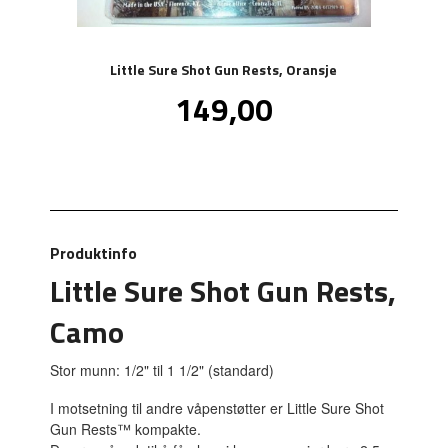
Little Sure Shot Gun Rests, Oransje
Tilbud
149,00
inkl.
mva.
Produktinfo
Little Sure Shot Gun Rests,
Camo
Stor munn: 1/2" til 1 1/2" (standard)
I motsetning til andre våpenstøtter er Little Sure Shot
Gun Rests™ kompakte.