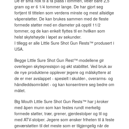
De er små nok til å få plass i lommen, veier bare 2,5
gram og er 6 1/4 tommer lange. De har gjort seg
fortjent til tittelen som verdens minste og mest allsidige
våpenstøtter. De kan brukes sammen med de fleste
formede støtter med en diameter på opptil 11/2
tommer, og de kan enkelt flyttes til en hvilken som
helst skytehøyde i løpet av sekunder.
I tillegg er alle Little Sure Shot Gun Rests™ produsert i
USA.
Begge Little Sure Shot Gun Rest™-modellene gir
overlegen skytepresisjon og økt stabilitet. Ved bruk av
de nye produktene opplever jegere og målskyttere at
de er mer avslappet - spesielt i skulder-, overarms- og
håndleddsområdet - og kan konsentrere seg bedre om
målet.
Big Mouth Little Sure Shot Gun Rests™ har j-kroker
med åpen munn som kan festes rundt merkelig
formede støtter, trær, grener, gjerdestolper og til og
med ATV-stolper. Jegere som ønsker friheten til å feste
geværstøtten til det meste som er tilgjengelig når de