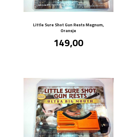
Little Sure Shot Gun Rests Magnum,
Oransje
Tilbud
149,00
inkl.
mva.