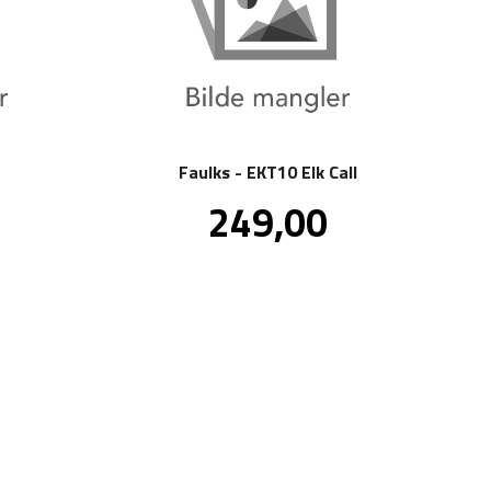
Faulks - EKT10 Elk Call
Pris
249,00
kl.
inkl.
va.
mva.