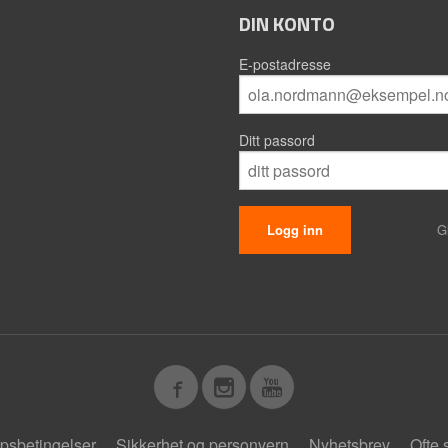
DIN KONTO
E-postadresse
Ditt passord
G
psbetingelser
Sikkerhet og personvern
Nyhetsbrev
Ofte 