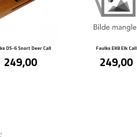
ks DS-6 Snort Deer Call
Faulks EK8 Elk Call
Pris
Pris
249,00
249,00
inkl.
in
mva.
m