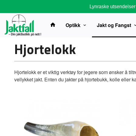
Gå
Lynraske utsendelser
til
innholdet
Optikk
Jakt og Fangst
Hjortelokk
Hjortelokk er et viktig verktøy for jegere som ønsker å til
vellykket jakt. Enten du jakter på hjortebukk, kolle eller 