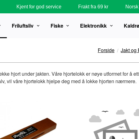
Kjent for god service
Frakt fra 69 kr
Norsk 
Friluftsliv
Fiske
Elektronikk
Kaldr
Forside
Jakt og 
trekke hjort under jakten. Våre hjortelokk er nøye utformet for å e
kalv, vil våre hjortelokk hjelpe deg med å lokke hjorten nærmere.