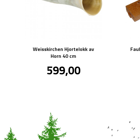
Weisskirchen Hjortelokk av
Faul
Horn 40 cm
Pris
599,00
inkl.
mva.