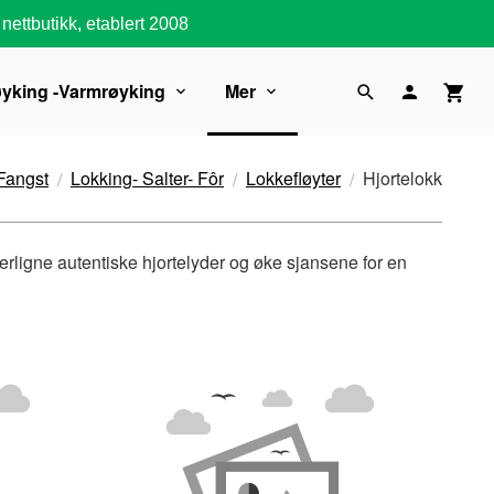
nettbutikk, etablert 2008
øyking -Varmrøyking
Mer
Fangst
Lokking- Salter- Fôr
Lokkefløyter
Hjortelokk
tterligne autentiske hjortelyder og øke sjansene for en