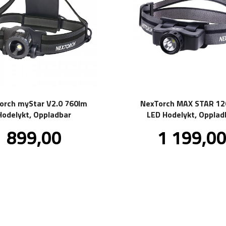
orch myStar V2.0 760lm
NexTorch MAX STAR 1
Hodelykt, Oppladbar
LED Hodelykt, Opplad
Pris
Pris
899,00
1 199,0
inkl.
mva.