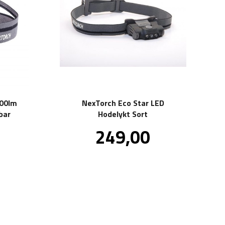
200lm
NexTorch Eco Star LED
bar
Hodelykt Sort
Pris
0
249,00
inkl.
inkl.
mva.
mva.