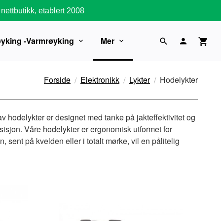
nettbutikk, etablert 2008
øyking -Varmrøyking
Mer
Forside
Elektronikk
Lykter
Hodelykter
av hodelykter er designet med tanke på jakteffektivitet og
esisjon. Våre hodelykter er ergonomisk utformet for
 sent på kvelden eller i totalt mørke, vil en pålitelig