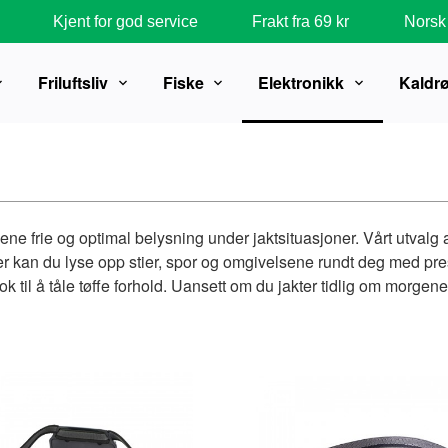
Kjent for god service
Frakt fra 69 kr
Norsk 
Friluftsliv
Fiske
Elektronikk
Kaldr
ene frie og optimal belysning under jaktsituasjoner. Vårt utvalg 
inger kan du lyse opp stier, spor og omgivelsene rundt deg med pr
 til å tåle tøffe forhold. Uansett om du jakter tidlig om morgenen,