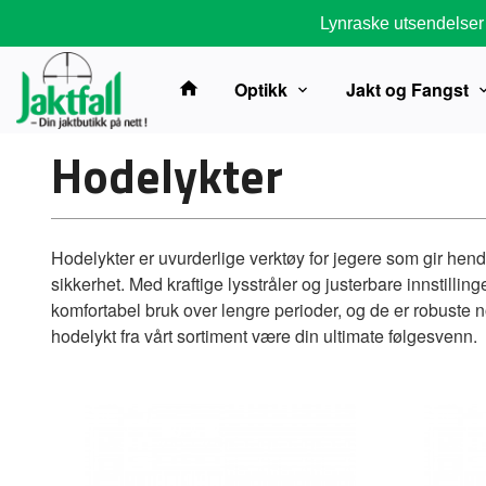
Gå
Lynraske utsendelser
til
innholdet
Optikk
Jakt og Fangst
Hodelykter
Hodelykter er uvurderlige verktøy for jegere som gir hend
sikkerhet. Med kraftige lysstråler og justerbare innstill
komfortabel bruk over lengre perioder, og de er robuste nok
hodelykt fra vårt sortiment være din ultimate følgesvenn.