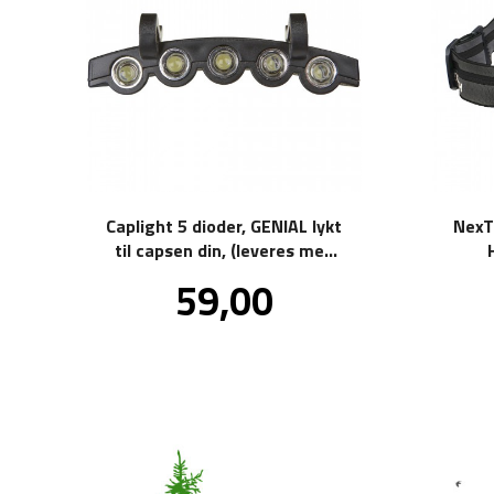
Caplight 5 dioder, GENIAL lykt
NexT
til capsen din, (leveres med
helt nye batterier!)
Pris
59,00
inkl.
mva.