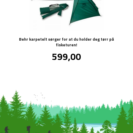
Behr karpetelt sørger for at du holder deg tørr på
fisketuren!
Pris
599,00
inkl.
mva.