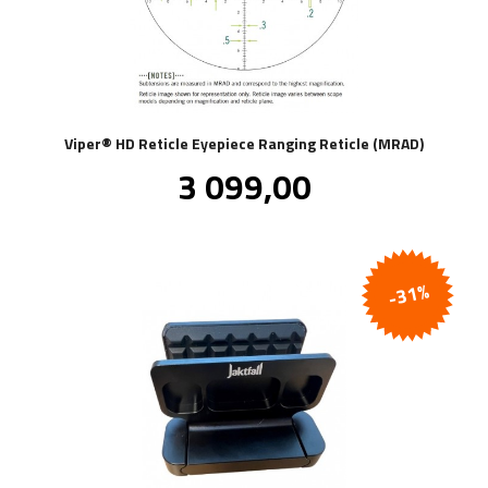
Viper® HD Reticle Eyepiece Ranging Reticle (MRAD)
Pris
3 099,00
inkl.
mva.
-31%