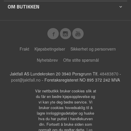
OM BUTIKKEN
Frakt
Kjøpsbetingelser
Sikkerhet og personvern
Nyhetsbrev
Ofte stilte spørsmål
Jaktfall AS Lundekroken 20 3940 Porsgrunn Tlf.
48483870
-
post@jaktfall.no
- Foretaksregisteret NO 895 372 242 MVA
Vår nettbutikk bruker cookies slik at
du får en bedre kjøpsopplevelse og
vi kan yte deg bedre service. Vi
bruker cookies hovedsaklig til å
lagre innloggingsdetaljer og huske
hva du har puttet i handlekurven
din. Fortsett å bruke siden som
normalt om du godtar dette.
Les