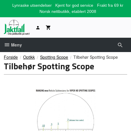
Gå
Lynraske utsendelser
Kjent for god service
Frakt fra 69 kr
til
Norsk nettbutikk, etablert 2008
innholdet
Meny
Forside
Optikk
Spotting Scope
Tilbehør Spotting Scope
Tilbehør Spotting Scope