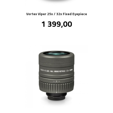
Vortex Viper 25x / 32x Fixed Eyepiece
Pris
1 399,00
inkl.
mva.