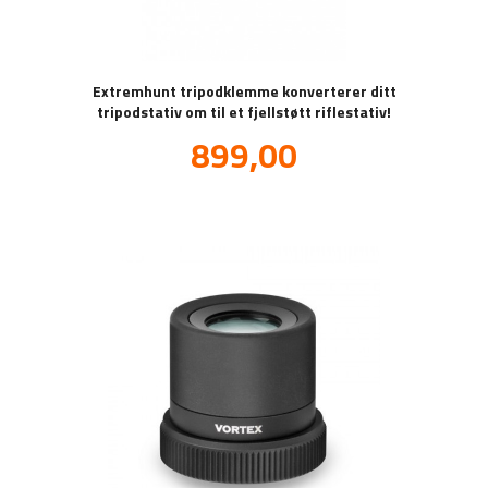
Extremhunt tripodklemme konverterer ditt
tripodstativ om til et fjellstøtt riflestativ!
Tilbud
899,00
inkl.
mva.