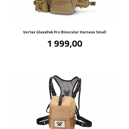
Vortex GlassPak Pro Binocular Harness Small
Pris
1 999,00
inkl.
mva.