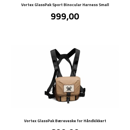
Vortex GlassPak Sport Binocular Harness Small
Pris
999,00
inkl.
mva.
Vortex GlassPak Bæreveske for Håndkikkert
inkl.