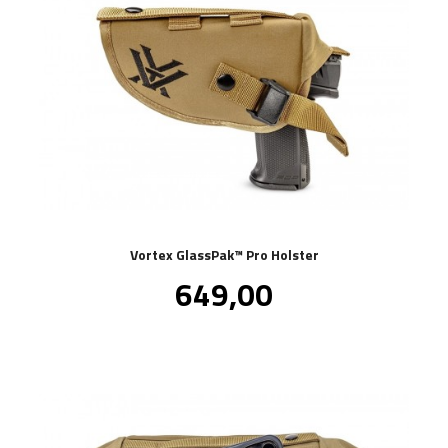
Vortex GlassPak™ Pro Holster
Pris
649,00
inkl.
mva.