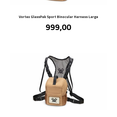
Vortex GlassPak Sport Binocular Harness Large
Pris
999,00
inkl.
mva.