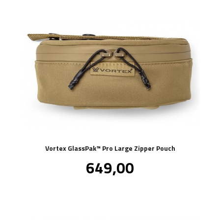
Vortex GlassPak™ Pro Large Zipper Pouch
Pris
649,00
inkl.
mva.