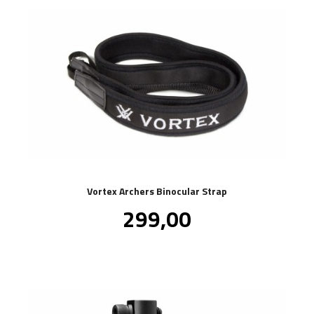
Vortex Archers Binocular Strap
Pris
299,00
inkl.
mva.