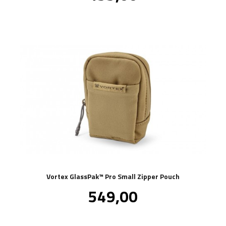
Vortex GlassPak™ Pro Small Zipper Pouch
Pris
549,00
inkl.
mva.