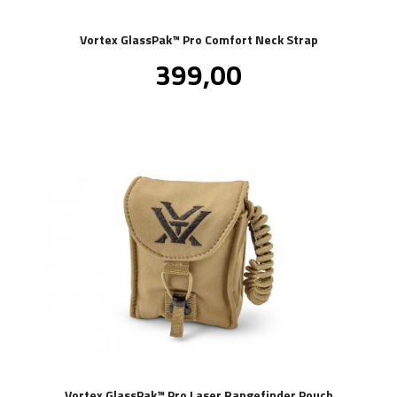
Vortex GlassPak™ Pro Comfort Neck Strap
Pris
399,00
inkl.
mva.
Vortex GlassPak™ Pro Laser Rangefinder Pouch