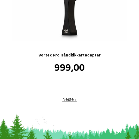
Vortex Pro Håndkikkertadapter
Pris
999,00
inkl.
mva.
Neste ›