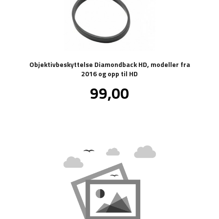
Objektivbeskyttelse Diamondback HD, modeller fra
2016 og opp til HD
Pris
99,00
inkl.
mva.