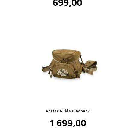
Pris
699,00
mva.
Vortex Guide Binopack
Pris
1 699,00
inkl.
mva.