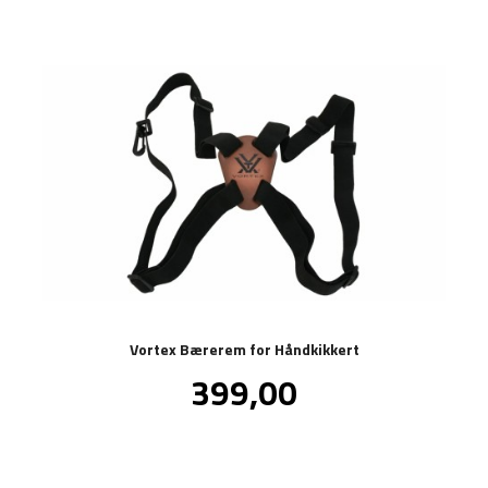
Vortex Bærerem for Håndkikkert
Pris
399,00
inkl.
mva.