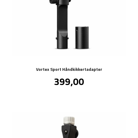
Vortex Sport Håndkikkertadapter
Pris
399,00
inkl.
mva.