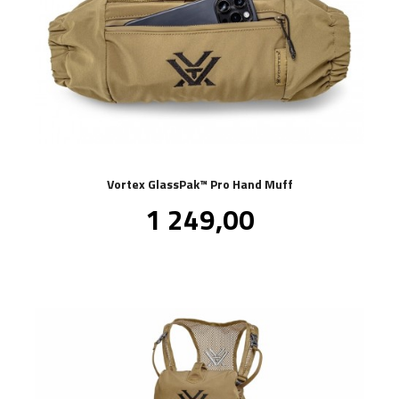
Vortex GlassPak™ Pro Hand Muff
Pris
1 249,00
inkl.
mva.