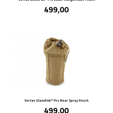
Pris
499,00
inkl.
mva.
Vortex GlassPak™ Pro Bear Spray Pouch
Pris
499,00
inkl.
mva.