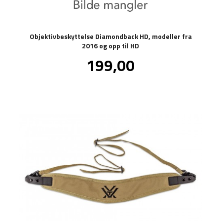
Objektivbeskyttelse Diamondback HD, modeller fra
2016 og opp til HD
Pris
199,00
inkl.
mva.