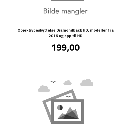
Objektivbeskyttelse Diamondback HD, modeller fra
2016 og opp til HD
Pris
199,00
inkl.
mva.