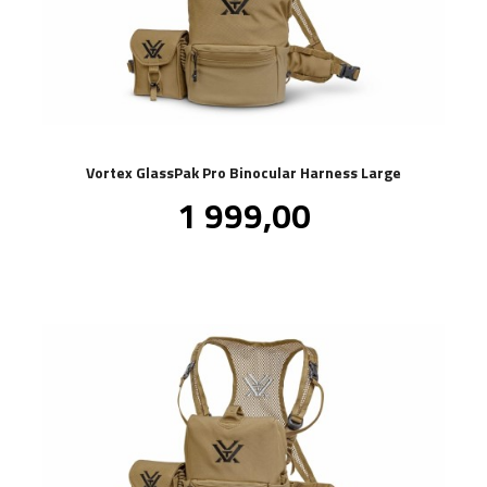
Vortex GlassPak Pro Binocular Harness Large
Pris
1 999,00
inkl.
mva.