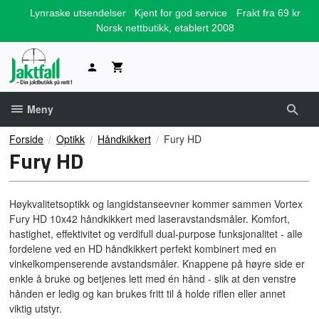
Gå
Lynraske utsendelser
Kjent for god service
Frakt fra 69 kr
til
Norsk nettbutikk, etablert 2008
innholdet
Meny
Forside
Optikk
Håndkikkert
Fury HD
Fury HD
Høykvalitetsoptikk og langidstanseevner kommer sammen Vortex
Fury HD 10x42 håndkikkert med laseravstandsmåler. Komfort,
hastighet, effektivitet og verdifull dual-purpose funksjonalitet - alle
fordelene ved en HD håndkikkert perfekt kombinert med en
vinkelkompenserende avstandsmåler. Knappene på høyre side er
enkle å bruke og betjenes lett med én hånd - slik at den venstre
hånden er ledig og kan brukes fritt til å holde riflen eller annet
viktig utstyr.