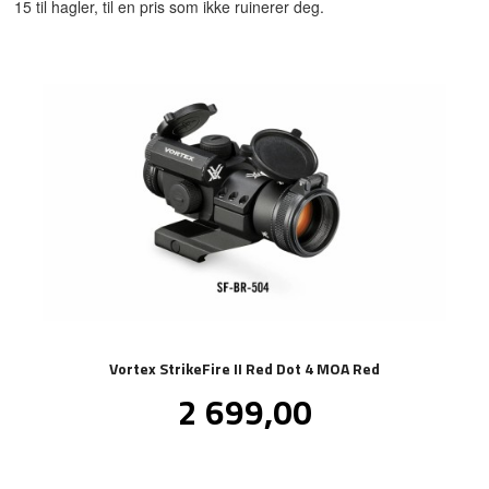
15 til hagler, til en pris som ikke ruinerer deg.
Vortex StrikeFire II Red Dot 4 MOA Red
Pris
2 699,00
inkl.
mva.