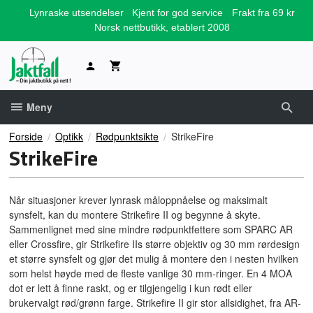
Gå
Lynraske utsendelser
Kjent for god service
Frakt fra 69 kr
til
Norsk nettbutikk, etablert 2008
innholdet
Meny
Forside
Optikk
Rødpunktsikte
StrikeFire
StrikeFire
Når situasjoner krever lynrask måloppnåelse og maksimalt
synsfelt, kan du montere Strikefire II og begynne å skyte.
Sammenlignet med sine mindre rødpunktfettere som SPARC AR
eller Crossfire, gir Strikefire IIs større objektiv og 30 mm rørdesign
et større synsfelt og gjør det mulig å montere den i nesten hvilken
som helst høyde med de fleste vanlige 30 mm-ringer. En 4 MOA
dot er lett å finne raskt, og er tilgjengelig i kun rødt eller
brukervalgt rød/grønn farge. Strikefire II gir stor allsidighet, fra AR-