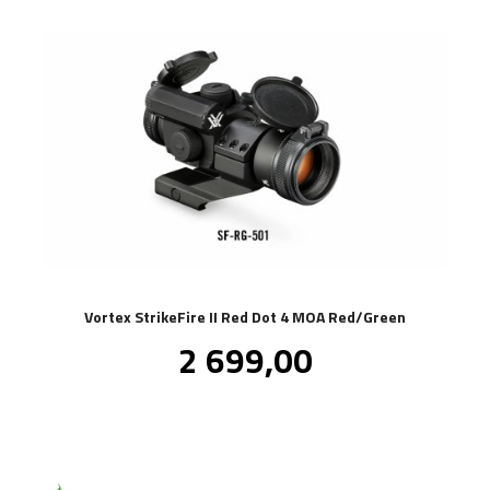
Vortex StrikeFire II Red Dot 4 MOA Red/Green
Pris
2 699,00
inkl.
mva.