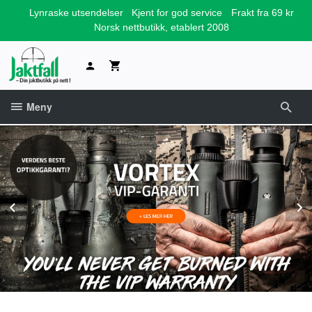
Gå
Lynraske utsendelser
Kjent for god service
Frakt fra 69 kr
til
Norsk nettbutikk, etablert 2008
innholdet
Meny
Prev