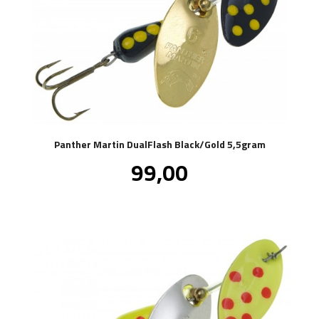
Panther Martin DualFlash Black/Gold 5,5gram
Pris
99,00
inkl.
mva.