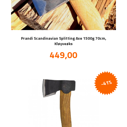
Prandi Scandinavian Splitting Axe 1500g 70cm,
Kløyveøks
Tilbud
449,00
inkl.
mva.
-41%