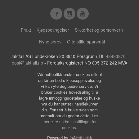
Frakt
Kjøpsbetingelser
Sikkerhet og personvern
Nyhetsbrev
Ofte stilte spørsmål
Jaktfall AS Lundekroken 20 3940 Porsgrunn Tlf.
48483870
-
post@jaktfall.no
- Foretaksregisteret NO 895 372 242 MVA
Vår nettbutikk bruker cookies slik at
du får en bedre kjøpsopplevelse og
vi kan yte deg bedre service. Vi
bruker cookies hovedsaklig til å
lagre innloggingsdetaljer og huske
hva du har puttet i handlekurven
din. Fortsett å bruke siden som
normalt om du godtar dette.
Les
mer
eller
endre innstillinger for
cookies.
Powered by
24Nettbutikk