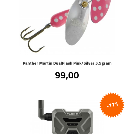
Panther Martin DualFlash Pink/Silver 5,5gram
Pris
99,00
inkl.
mva.
-17%