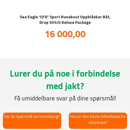
Sea Eagle 10'6" Sport Runabout Oppblåsbar Båt,
Drop Stitch Deluxe Package
Tilbud
16 000,00
inkl.
mva.
Lurer du på noe i forbindelse
med jakt?
Få umiddelbare svar på dine spørsmål!
Har du spørsmål om knivsliping?
Hva er den beste lokkefløyta for
rådyrbukk?