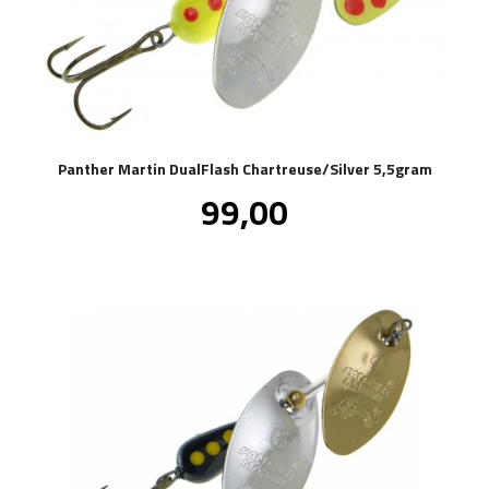
Panther Martin DualFlash Chartreuse/Silver 5,5gram
Pris
99,00
inkl.
mva.