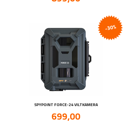
mva.
-30%
SPYPOINT FORCE-24 VILTKAMERA
Tilbud
699,00
inkl.
mva.