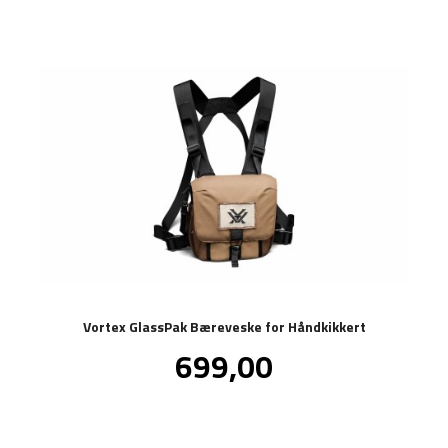
Vortex GlassPak Bæreveske for Håndkikkert
Pris
699,00
inkl.
mva.