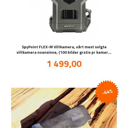
SpyPoint FLEX-M Viltkamera, vårt mest solgte
viltkamera noensinne, (100 bilder gratis pr kamera,
pr.mnd!)
Tilbud
1 499,00
inkl.
mva.
-44%