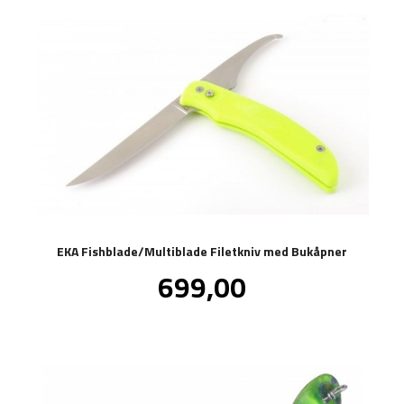
EKA Fishblade/Multiblade Filetkniv med Bukåpner
Pris
699,00
inkl.
mva.