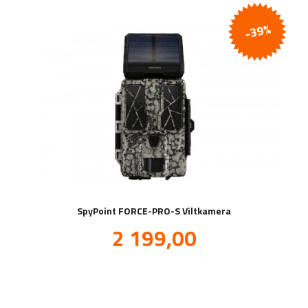
-39%
SpyPoint FORCE-PRO-S Viltkamera
Tilbud
2 199,00
inkl.
mva.