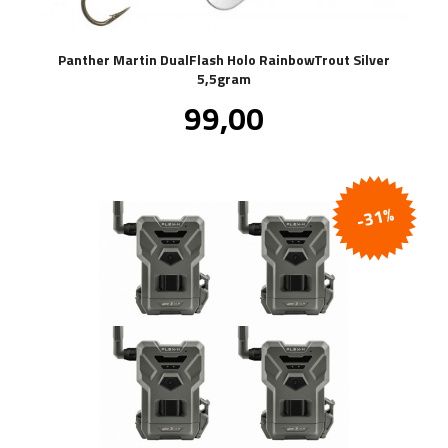
Panther Martin DualFlash Holo RainbowTrout Silver
5,5gram
Pris
99,00
inkl.
mva.
-31%