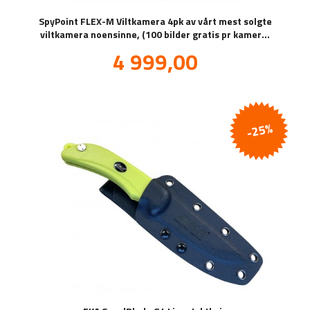
SpyPoint FLEX-M Viltkamera 4pk av vårt mest solgte
viltkamera noensinne, (100 bilder gratis pr kamera,
pr.mnd!)
Tilbud
4 999,00
inkl.
mva.
-25%