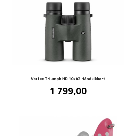
Vortex Triumph HD 10x42 Håndkikkert
Pris
1 799,00
inkl.
mva.