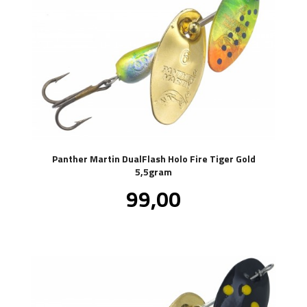
Panther Martin DualFlash Holo Fire Tiger Gold
5,5gram
Pris
99,00
inkl.
mva.