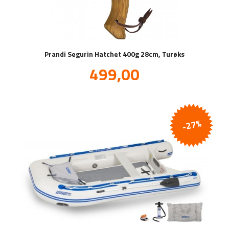
Prandi Segurin Hatchet 400g 28cm, Turøks
Tilbud
499,00
inkl.
mva.
-27%