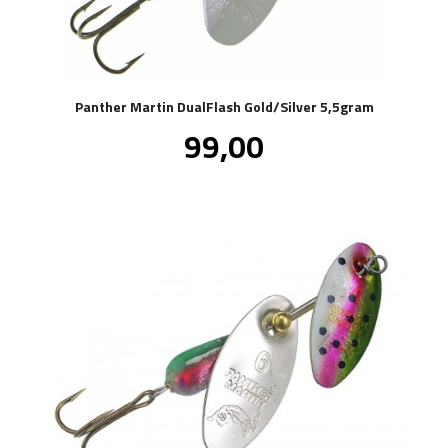
Panther Martin DualFlash Gold/Silver 5,5gram
Pris
99,00
inkl.
mva.