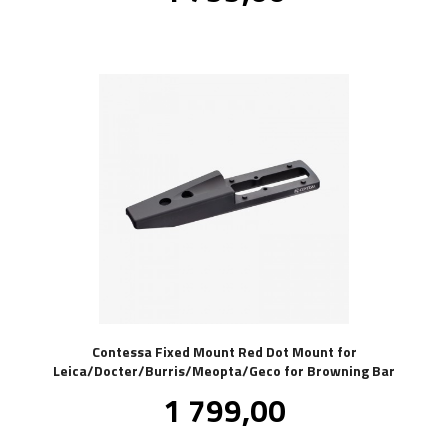
Contessa Fixed Mount Red Dot Mount for
Leica/Docter/Burris/Meopta/Geco for Browning Bar
Pris
1 799,00
inkl.
mva.