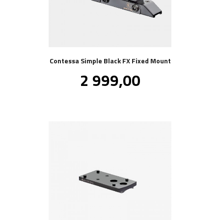
Contessa Simple Black FX Fixed Mount
Pris
2 999,00
inkl.
mva.