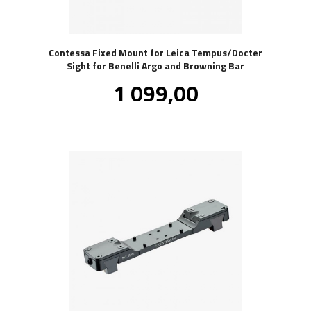
Contessa Fixed Mount for Leica Tempus/Docter
Sight for Benelli Argo and Browning Bar
Pris
1 099,00
inkl.
mva.