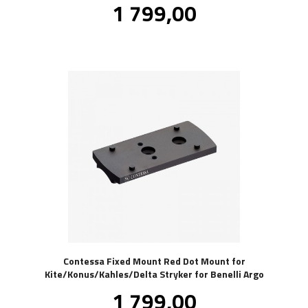
Pris
1 799,00
inkl.
mva.
Contessa Fixed Mount Red Dot Mount for
Kite/Konus/Kahles/Delta Stryker for Benelli Argo
Pris
1 799,00
inkl.
mva.