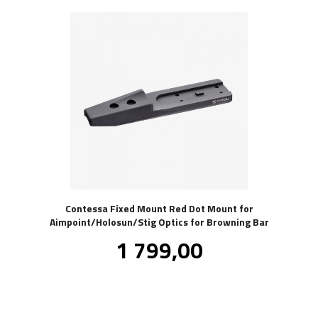
Contessa Fixed Mount Red Dot Mount for
Aimpoint/Holosun/Stig Optics for Browning Bar
Pris
1 799,00
inkl.
mva.