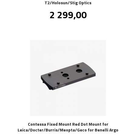
T2/Holosun/Stig Optics
Pris
2 299,00
inkl.
mva.
Contessa Fixed Mount Red Dot Mount for
Leica/Docter/Burris/Meopta/Geco for Benelli Argo