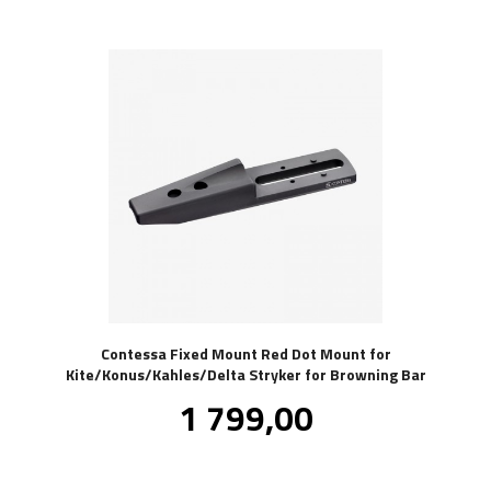
Contessa Fixed Mount Red Dot Mount for
Kite/Konus/Kahles/Delta Stryker for Browning Bar
Pris
1 799,00
inkl.
mva.