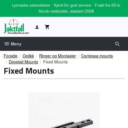
Gå
Lynraske utsendelser
Kjent for god service
Frakt fra 69 kr
til
Norsk nettbutikk, etablert 2008
innholdet
Meny
Forside
Optikk
Ringer og Montasjer
Contessa mounts
Dovetail Mounts
Fixed Mounts
Fixed Mounts