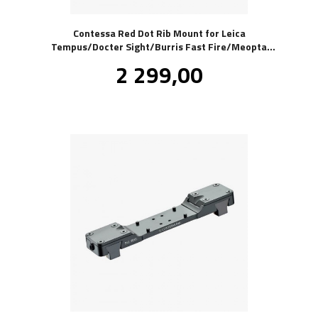
Contessa Red Dot Rib Mount for Leica
Tempus/Docter Sight/Burris Fast Fire/Meopta
Meosight/Geco
Pris
2 299,00
inkl.
mva.