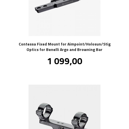
Contessa Fixed Mount for Aimpoint/Holosun/Stig
Optics for Benelli Argo and Browning Bar
Pris
1 099,00
inkl.
mva.