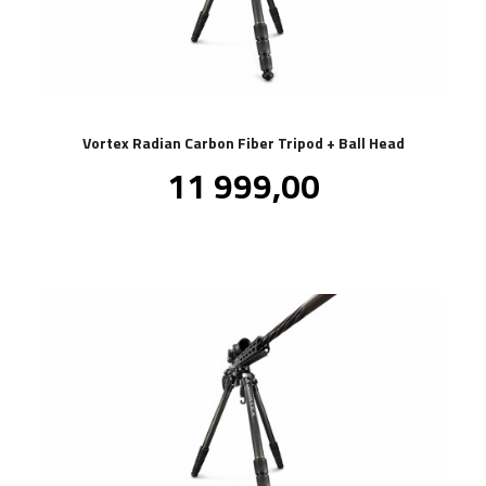
Vortex Radian Carbon Fiber Tripod + Ball Head
Pris
11 999,00
inkl.
mva.