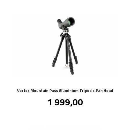
Vortex Mountain Pass Aluminium Tripod + Pan Head
Pris
1 999,00
inkl.
mva.