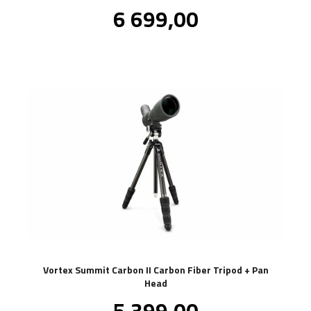
Pris
6 699,00
inkl.
mva.
Vortex Summit Carbon II Carbon Fiber Tripod + Pan
Head
Pris
5 399,00
inkl.