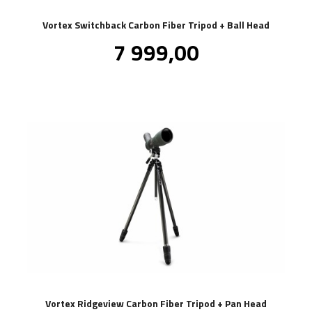
Vortex Switchback Carbon Fiber Tripod + Ball Head
Pris
7 999,00
inkl.
mva.
Vortex Ridgeview Carbon Fiber Tripod + Pan Head