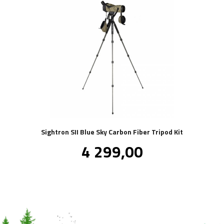
Sightron SII Blue Sky Carbon Fiber Tripod Kit
Pris
4 299,00
inkl.
mva.