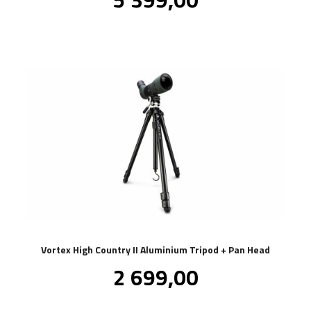
mva.
Vortex High Country II Aluminium Tripod + Pan Head
Pris
2 699,00
inkl.
mva.