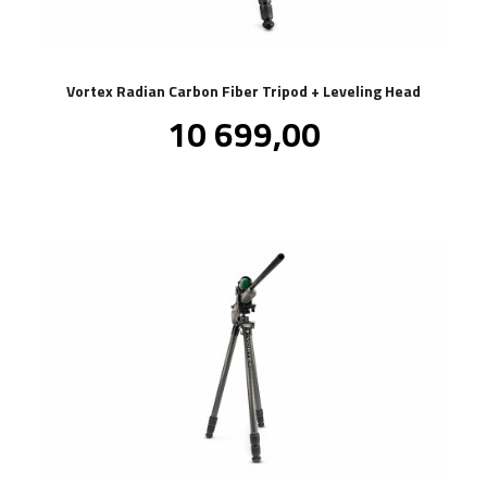
Vortex Radian Carbon Fiber Tripod + Leveling Head
Pris
10 699,00
inkl.
mva.