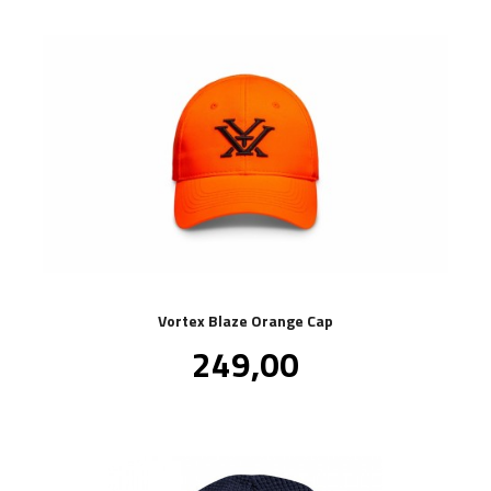
Vortex Blaze Orange Cap
Pris
249,00
inkl.
mva.