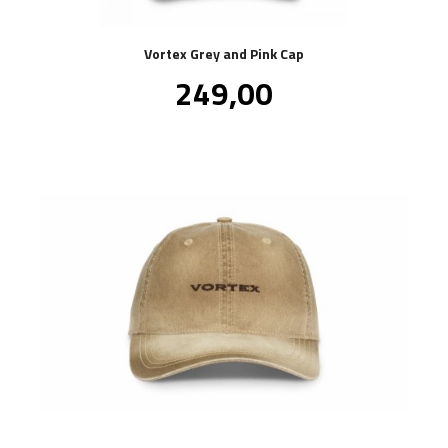
Vortex Grey and Pink Cap
Pris
249,00
inkl.
mva.