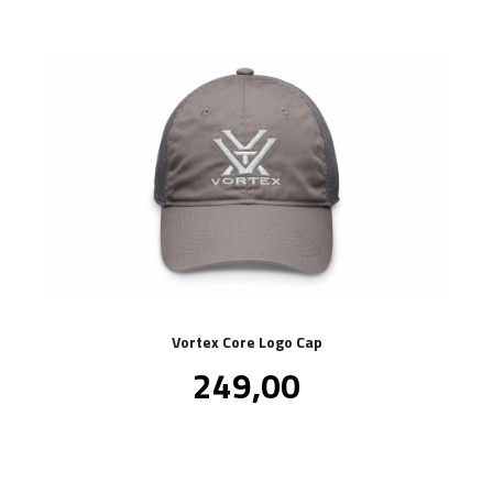
Vortex Core Logo Cap
Pris
249,00
inkl.
mva.