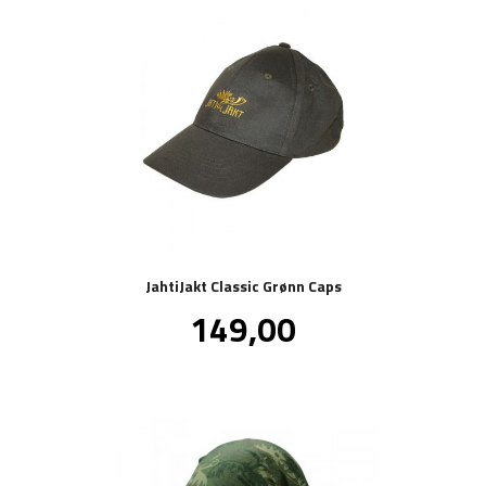
JahtiJakt Classic Grønn Caps
Pris
149,00
inkl.
mva.