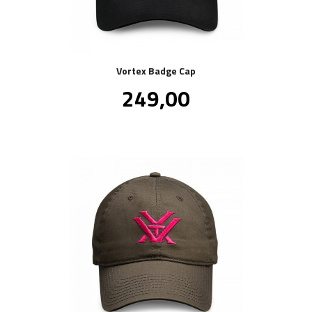
Vortex Badge Cap
Pris
249,00
inkl.
mva.