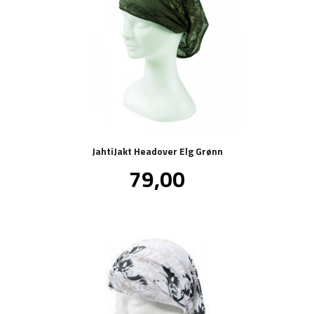
JahtiJakt Headover Elg Grønn
Pris
79,00
inkl.
mva.