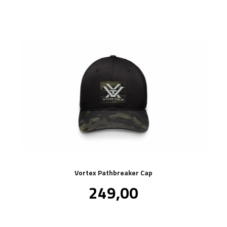
Vortex Pathbreaker Cap
Pris
249,00
inkl.
mva.