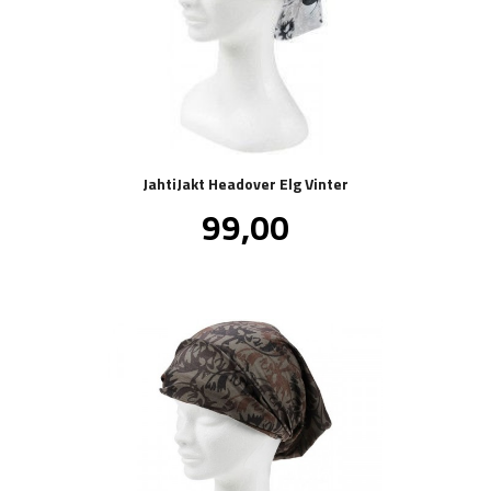
JahtiJakt Headover Elg Vinter
Pris
99,00
inkl.
mva.