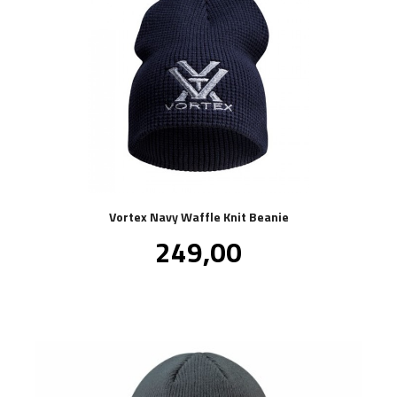
Vortex Navy Waffle Knit Beanie
Pris
249,00
inkl.
mva.