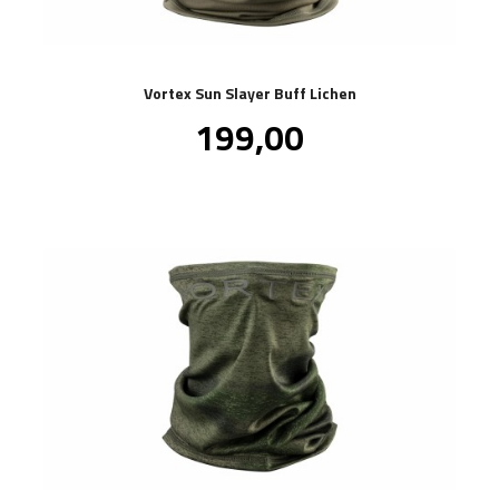
Vortex Sun Slayer Buff Lichen
Pris
199,00
inkl.
mva.