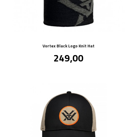
Vortex Black Logo Knit Hat
Pris
249,00
inkl.
mva.