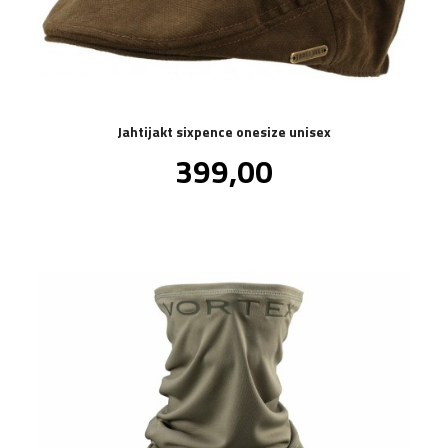
Jahtijakt sixpence onesize unisex
Pris
399,00
inkl.
mva.