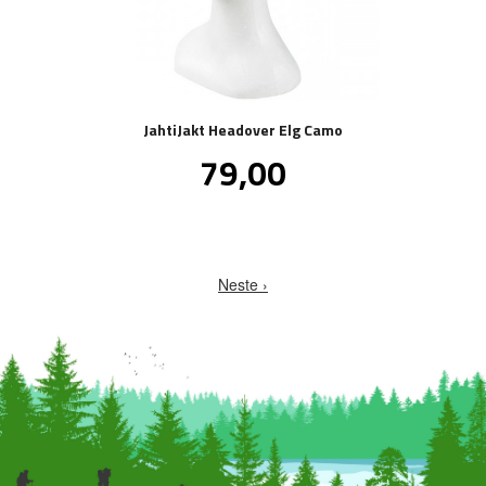
JahtiJakt Headover Elg Camo
Pris
79,00
inkl.
mva.
Neste ›