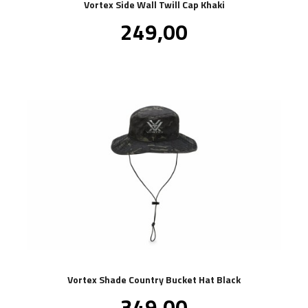
Vortex Side Wall Twill Cap Khaki
Pris
249,00
inkl.
mva.
Vortex Shade Country Bucket Hat Black
Pris
349,00
inkl.