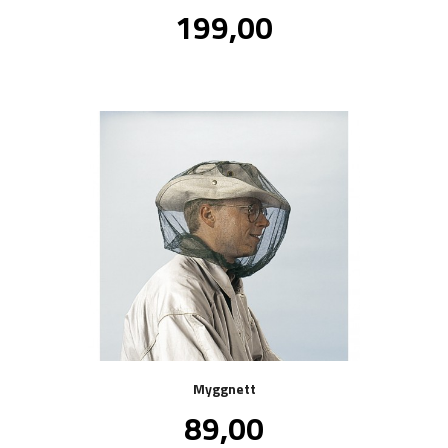
Pris
199,00
inkl.
mva.
Myggnett
Pris
89,00
inkl.
mva.