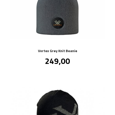
Vortex Grey Knit Beanie
Pris
249,00
inkl.
mva.