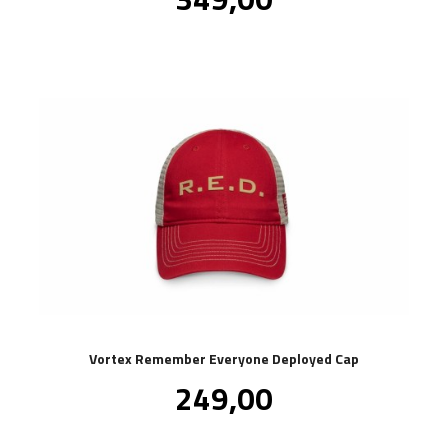
mva.
Vortex Remember Everyone Deployed Cap
Pris
249,00
inkl.
mva.