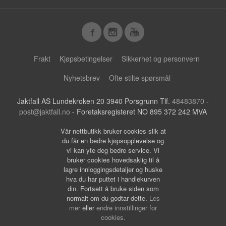
Frakt
Kjøpsbetingelser
Sikkerhet og personvern
Nyhetsbrev
Ofte stilte spørsmål
Jaktfall AS Lundekroken 20 3940 Porsgrunn Tlf.
48483870
-
post@jaktfall.no
- Foretaksregisteret NO 895 372 242 MVA
Vår nettbutikk bruker cookies slik at
du får en bedre kjøpsopplevelse og
vi kan yte deg bedre service. Vi
bruker cookies hovedsaklig til å
lagre innloggingsdetaljer og huske
hva du har puttet i handlekurven
din. Fortsett å bruke siden som
normalt om du godtar dette.
Les
mer
eller
endre innstillinger for
cookies.