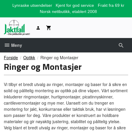
Gå
Lynraske utsendelser
Kjent for god service
Frakt fra 69 kr
til
Norsk nettbutikk, etablert 2008
innholdet
Meny
Forside
Optikk
Ringer og Montasjer
Ringer og Montasjer
Vi tilbyr et bredt utvalg av ringer, montasjer og baser for å sikre en
solid og pålitelig montering av optikk på dine våpen. Vårt sortiment
inkluderer ringmontasjer, hurtigmontasjer, picatinnyskinner,
cantilevermontasjer og mye mer. Uansett om du trenger en
montering for jakt, konkurranse eller taktisk bruk, har vi løsningen
som passer for deg. Våre produkter er konstruert av holdbare
materialer og gir nøyaktig justering, stabilitet og pålitelig ytelse.
Velg blant et bredt utvalg av ringer, montasjer og baser for å sikre