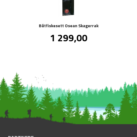
Båtfiskesett Osean Skagerrak
Pris
1 299,00
inkl.
mva.