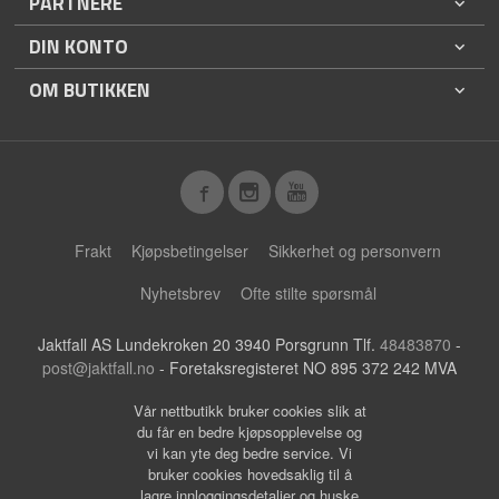
PARTNERE
DIN KONTO
OM BUTIKKEN
Frakt
Kjøpsbetingelser
Sikkerhet og personvern
Nyhetsbrev
Ofte stilte spørsmål
Jaktfall AS Lundekroken 20 3940 Porsgrunn Tlf.
48483870
-
post@jaktfall.no
- Foretaksregisteret NO 895 372 242 MVA
Vår nettbutikk bruker cookies slik at
du får en bedre kjøpsopplevelse og
vi kan yte deg bedre service. Vi
bruker cookies hovedsaklig til å
lagre innloggingsdetaljer og huske