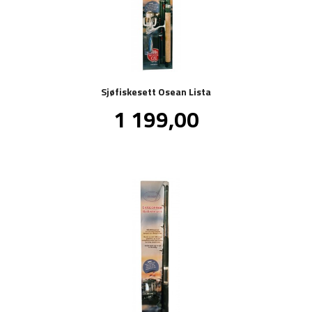
Sjøfiskesett Osean Lista
Pris
1 199,00
inkl.
mva.