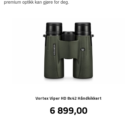
premium optikk kan gjøre for deg.
Vortex Viper HD 8x42 Håndkikkert
Pris
6 899,00
inkl.
mva.