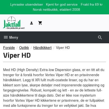
Gå
Lynraske utsendelser
Kjent for god service
Frakt fra 69 kr
til
Norsk nettbutikk, etablert 2008
innholdet
Meny
Forside
Optikk
Håndkikkert
Viper HD
Viper HD
Med HD (High Density) Extra-low Dispersion glass, er en titt alt du
trenger for å forstå hvorfor Vortex Viper HD er en prisvinnende
håndkikkert. Legg til XR fullt multi-coatede linser, og du har en
kikkert som lyse, skarpe detaljer med imponerende oppløsning og
fargegjengivelse. Robust, kompakt og lett - en av de letteste full-
size håndkikkertene til dags dato. Det er ikke noe mysterium
hvorfor Vortex Viper HD kikkertene er prisvinnere, de er fullpakket
med alle funksjonene du trenger for en vellykket jakt. Se hva