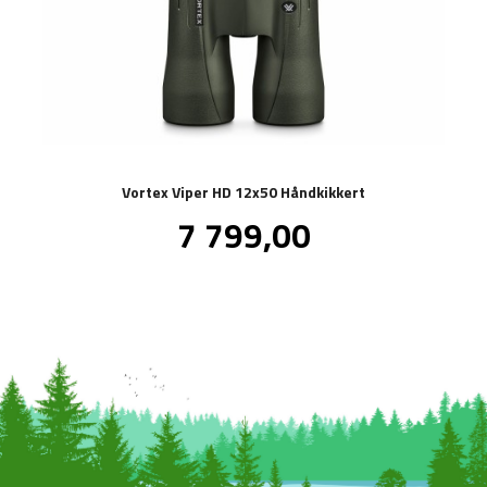
Vortex Viper HD 12x50 Håndkikkert
Pris
7 799,00
inkl.
mva.