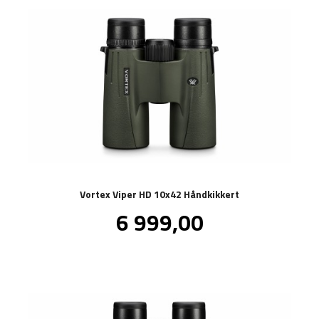
Vortex Viper HD 10x42 Håndkikkert
Pris
6 999,00
inkl.
mva.