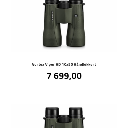
Vortex Viper HD 10x50 Håndkikkert
Pris
7 699,00
inkl.
mva.