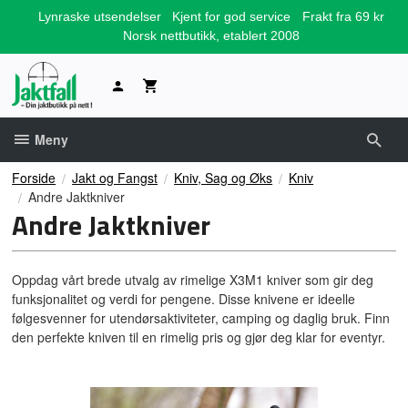
Gå
Lynraske utsendelser
Kjent for god service
Frakt fra 69 kr
til
Norsk nettbutikk, etablert 2008
innholdet
Meny
Forside
Jakt og Fangst
Kniv, Sag og Øks
Kniv
Andre Jaktkniver
Andre Jaktkniver
Oppdag vårt brede utvalg av rimelige X3M1 kniver som gir deg
funksjonalitet og verdi for pengene. Disse knivene er ideelle
følgesvenner for utendørsaktiviteter, camping og daglig bruk. Finn
den perfekte kniven til en rimelig pris og gjør deg klar for eventyr.