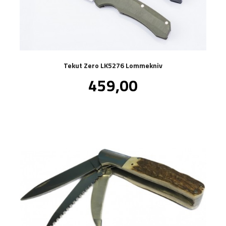
Tekut Zero LK5276 Lommekniv
Pris
459,00
inkl.
mva.