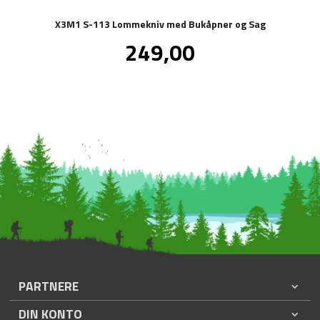
X3M1 S-113 Lommekniv med Bukåpner og Sag
Pris
249,00
inkl.
mva.
PARTNERE
DIN KONTO