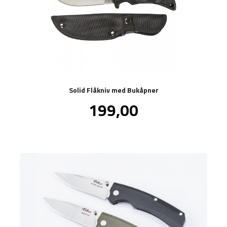
Solid Flåkniv med Bukåpner
Pris
199,00
inkl.
mva.