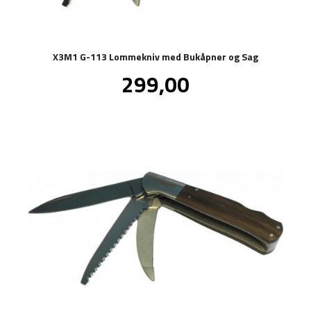
X3M1 G-113 Lommekniv med Bukåpner og Sag
Pris
299,00
inkl.
mva.