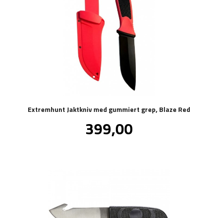
Extremhunt Jaktkniv med gummiert grep, Blaze Red
Pris
399,00
inkl.
mva.