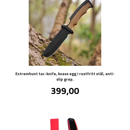
Extremhunt tac-knife, kvass egg i rustfritt stål, anti-
slip grep.
Pris
399,00
inkl.
mva.