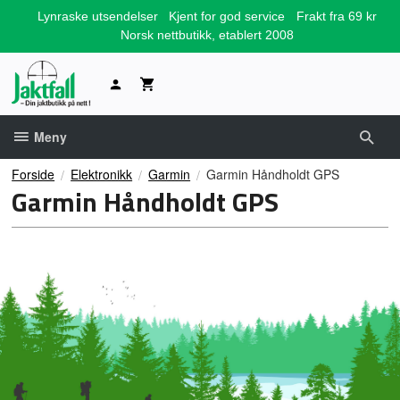
Gå
Lynraske utsendelser
Kjent for god service
Frakt fra 69 kr
til
Norsk nettbutikk, etablert 2008
innholdet
Meny
Forside
Elektronikk
Garmin
Garmin Håndholdt GPS
Garmin Håndholdt GPS