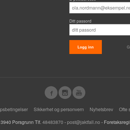
Ditt passord
G
psbetingelser
Sikkerhet og personvern
Nyhetsbrev
Ofte 
 3940 Porsgrunn Tlf.
48483870
-
post@jaktfall.no
- Foretaksreg