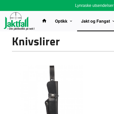
Gå
Lynraske utsendelser
til
innholdet
Optikk
Jakt og Fangst
Knivslirer