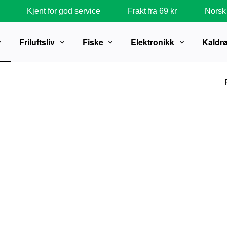
Kjent for god service
Frakt fra 69 kr
Norsk 
Friluftsliv
Fiske
Elektronikk
Kaldr