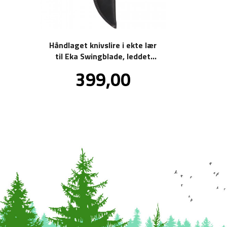
Håndlaget knivslire i ekte lær
til Eka Swingblade, leddet
beltehempe
Pris
399,00
inkl.
mva.