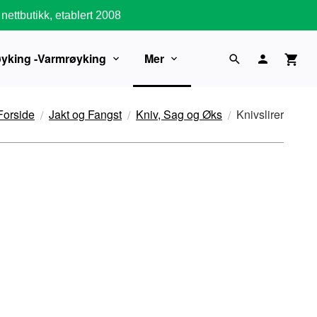
nettbutikk, etablert 2008
øyking -Varmrøyking
Mer
Forside
Jakt og Fangst
Kniv, Sag og Øks
Knivslirer