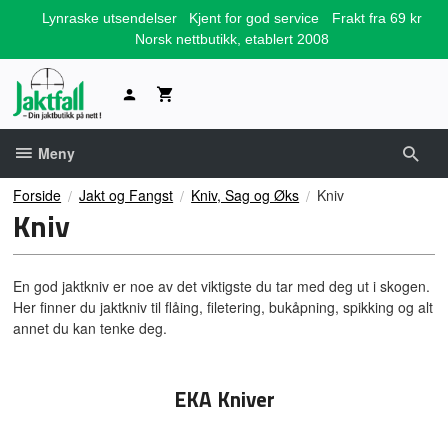
Gå
Lynraske utsendelser
Kjent for god service
Frakt fra 69 kr
til
Norsk nettbutikk, etablert 2008
innholdet
Meny
Forside
Jakt og Fangst
Kniv, Sag og Øks
Kniv
Kniv
En god jaktkniv er noe av det viktigste du tar med deg ut i skogen.
Her finner du jaktkniv til flåing, filetering, bukåpning, spikking og alt
annet du kan tenke deg.
EKA Kniver