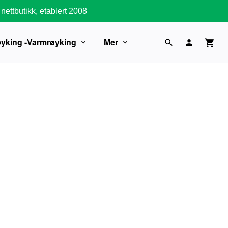
nettbutikk, etablert 2008
øyking -Varmrøyking
Mer