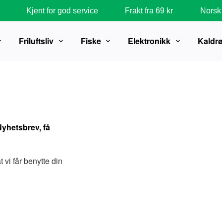
Kjent for god service
Frakt fra 69 kr
Norsk 
Friluftsliv
Fiske
Elektronikk
Kaldr
Nyhetsbrev, få
 vi får benytte din