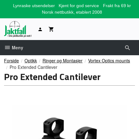
Gå
Lynraske utsendelser
Kjent for god service
Frakt fra 69 kr
til
Norsk nettbutikk, etablert 2008
innholdet
Meny
Forside
Optikk
Ringer og Montasjer
Vortex Optics mounts
Pro Extended Cantilever
Pro Extended Cantilever