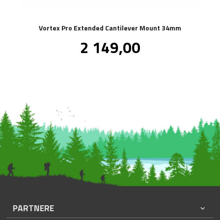
Vortex Pro Extended Cantilever Mount 34mm
Pris
2 149,00
inkl.
mva.
PARTNERE