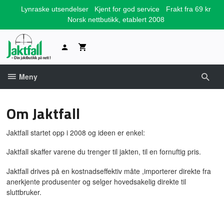
Gå
Lynraske utsendelser
Kjent for god service
Frakt fra 69 kr
til
Norsk nettbutikk, etablert 2008
innholdet
Meny
Om Jaktfall
Jaktfall startet opp i 2008 og ideen er enkel:
Jaktfall skaffer varene du trenger til jakten, til en fornuftig pris.
Jaktfall drives på en kostnadseffektiv måte ,importerer direkte fra
anerkjente produsenter og selger hovedsakelig direkte til
sluttbruker.