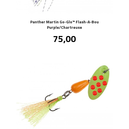
Panther Martin Go-Glo™ Flash-A-Bou
Purple/Chartreuse
Pris
75,00
inkl.
mva.