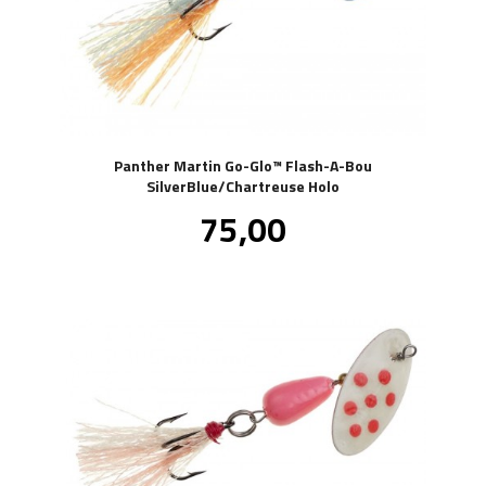
Panther Martin Go-Glo™ Flash-A-Bou
SilverBlue/Chartreuse Holo
Pris
75,00
inkl.
mva.