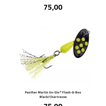
Pris
75,00
inkl.
mva.
Panther Martin Go-Glo™ Flash-A-Bou
Black/Chartreuse
Pris
inkl.