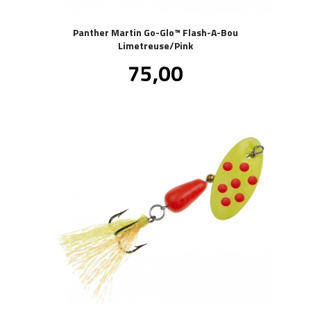
Panther Martin Go-Glo™ Flash-A-Bou
Limetreuse/Pink
Pris
75,00
inkl.
mva.