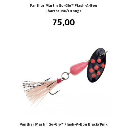
Panther Martin Go-Glo™ Flash-A-Bou
Chartreuse/Orange
Pris
75,00
inkl.
mva.
Panther Martin Go-Glo™ Flash-A-Bou Black/Pink