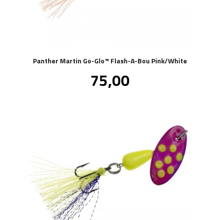
Panther Martin Go-Glo™ Flash-A-Bou Pink/White
Pris
75,00
inkl.
mva.