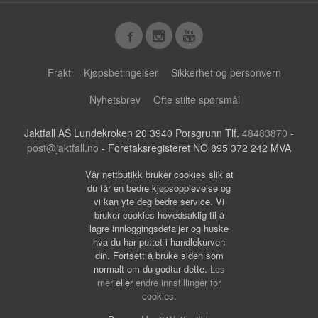
Frakt
Kjøpsbetingelser
Sikkerhet og personvern
Nyhetsbrev
Ofte stilte spørsmål
Jaktfall AS Lundekroken 20 3940 Porsgrunn Tlf.
48483870
-
post@jaktfall.no
- Foretaksregisteret NO 895 372 242 MVA
Vår nettbutikk bruker cookies slik at
du får en bedre kjøpsopplevelse og
vi kan yte deg bedre service. Vi
bruker cookies hovedsaklig til å
lagre innloggingsdetaljer og huske
hva du har puttet i handlekurven
din. Fortsett å bruke siden som
normalt om du godtar dette.
Les
mer
eller
endre innstillinger for
cookies.