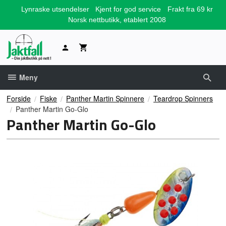
Gå
Lynraske utsendelser
Kjent for god service
Frakt fra 69 kr
til
Norsk nettbutikk, etablert 2008
innholdet
Meny
Forside
Fiske
Panther Martin Spinnere
Teardrop Spinners
Panther Martin Go-Glo
Panther Martin Go-Glo