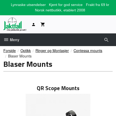
Gå
Lynraske utsendelser
Kjent for god service
Frakt fra 69 kr
til
Norsk nettbutikk, etablert 2008
innholdet
Meny
Forside
Optikk
Ringer og Montasjer
Contessa mounts
Blaser Mounts
Blaser Mounts
QR Scope Mounts