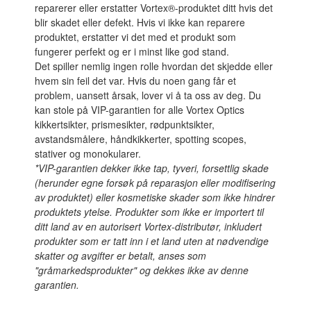
reparerer eller erstatter Vortex®-produktet ditt hvis det
blir skadet eller defekt. Hvis vi ikke kan reparere
produktet, erstatter vi det med et produkt som
fungerer perfekt og er i minst like god stand.
Det spiller nemlig ingen rolle hvordan det skjedde eller
hvem sin feil det var. Hvis du noen gang får et
problem, uansett årsak, lover vi å ta oss av deg. Du
kan stole på VIP-garantien for alle Vortex Optics
kikkertsikter, prismesikter, rødpunktsikter,
avstandsmålere, håndkikkerter, spotting scopes,
stativer og monokularer.
*VIP-garantien dekker ikke tap, tyveri, forsettlig skade
(herunder egne forsøk på reparasjon eller modifisering
av produktet) eller kosmetiske skader som ikke hindrer
produktets ytelse. Produkter som ikke er importert til
ditt land av en autorisert Vortex-distributør, inkludert
produkter som er tatt inn i et land uten at nødvendige
skatter og avgifter er betalt, anses som
"gråmarkedsprodukter" og dekkes ikke av denne
garantien.