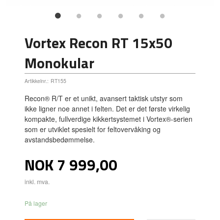
Vortex Recon RT 15x50
Monokular
Artikkelnr.:
RT155
Recon® R/T er et unikt, avansert taktisk utstyr som
ikke ligner noe annet i felten. Det er det første virkelig
kompakte, fullverdige kikkertsystemet i Vortex®-serien
som er utviklet spesielt for feltovervåking og
avstandsbedømmelse.
Pris
NOK
7 999,00
inkl. mva.
På lager