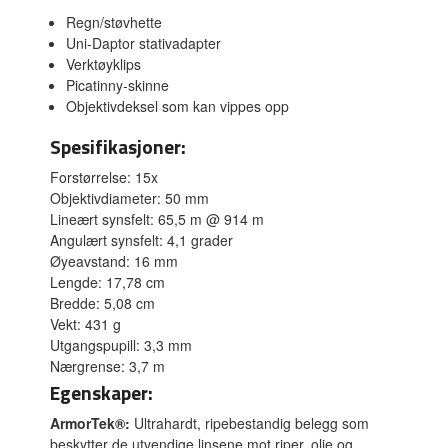
Regn/støvhette
Uni-Daptor stativadapter
Verktøyklips
Picatinny-skinne
Objektivdeksel som kan vippes opp
Spesifikasjoner:
Forstørrelse: 15x
Objektivdiameter: 50 mm
Lineært synsfelt: 65,5 m @ 914 m
Angulært synsfelt: 4,1 grader
Øyeavstand: 16 mm
Lengde: 17,78 cm
Bredde: 5,08 cm
Vekt: 431 g
Utgangspupill: 3,3 mm
Nærgrense: 3,7 m
Egenskaper:
ArmorTek®:
Ultrahardt, ripebestandig belegg som
beskytter de utvendige linsene mot riper, olje og