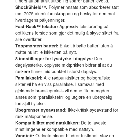
timers automatisk utkobling sparer batterilevetid.
ShockShield™:
Polymerinnsats som absorberer støt
mot 7075 aluminiumskroppen og beskytter den mot
hverdagens påkjenninger.
Fast-Rack™ tekstur:
Aggressiv teksturering på
optikkens forside som gjør det mulig å skyve siktet fra
alle overflater.
Toppmontert batteri:
Enkelt å bytte batteri uten å
måtte nullstille kikkerten på nytt.
8 innstillinger for lysstyrke i dagslys:
Den
dagslyssterke, opplyste midtprikken bidrar til at du
raskere finner midtpunktet i sterkt dagslys.
Parallaksefri:
Alle rødpunktsikter og holografiske
sikter vil ha en viss parallakse. I samsvar med
gjeldende bransjepraksis vil denne lille mengden
anses som "parallaksefri" og utgjøre en ubetydelig
forskjell i ytelse.
Ubegrenset øyeavstand:
Ikke-kritisk øyeavstand for
rask måloppnåelse.
Kompatibilitet med nattkikkert:
De to laveste
innstillingene er kompatible med nattsyn.
Vanntett:
O-ringtetninger hindrer fuktighet, støv og