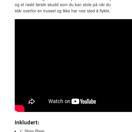
og et raskt første skudd som du kan stole på når du
står overfor en trussel og ikke har noe sted å flykte.
Inkludert:
1˚ Shim Plate