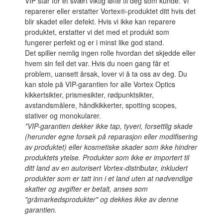
VIP står for et svært viktig løfte til deg som kunde. Vi
reparerer eller erstatter Vortex®-produktet ditt hvis det
blir skadet eller defekt. Hvis vi ikke kan reparere
produktet, erstatter vi det med et produkt som
fungerer perfekt og er i minst like god stand.
Det spiller nemlig ingen rolle hvordan det skjedde eller
hvem sin feil det var. Hvis du noen gang får et
problem, uansett årsak, lover vi å ta oss av deg. Du
kan stole på VIP-garantien for alle Vortex Optics
kikkertsikter, prismesikter, rødpunktsikter,
avstandsmålere, håndkikkerter, spotting scopes,
stativer og monokularer.
*VIP-garantien dekker ikke tap, tyveri, forsettlig skade
(herunder egne forsøk på reparasjon eller modifisering
av produktet) eller kosmetiske skader som ikke hindrer
produktets ytelse. Produkter som ikke er importert til
ditt land av en autorisert Vortex-distributør, inkludert
produkter som er tatt inn i et land uten at nødvendige
skatter og avgifter er betalt, anses som
"gråmarkedsprodukter" og dekkes ikke av denne
garantien.