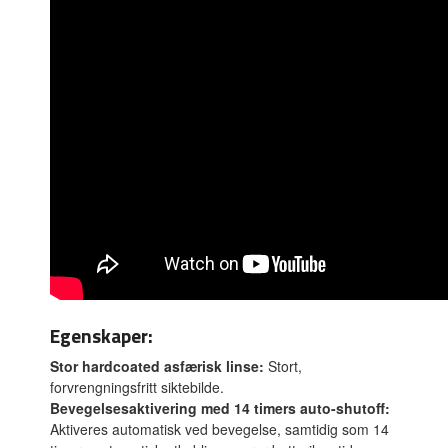
Egenskaper:
Stor hardcoated asfærisk linse:
Stort,
forvrengningsfritt siktebilde.
Bevegelsesaktivering med 14 timers auto-shutoff:
Aktiveres automatisk ved bevegelse, samtidig som 14