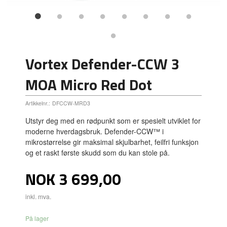
Vortex Defender-CCW 3
MOA Micro Red Dot
Artikkelnr.:
DFCCW-MRD3
Utstyr deg med en rødpunkt som er spesielt utviklet for
moderne hverdagsbruk. Defender-CCW™ i
mikrostørrelse gir maksimal skjulbarhet, feilfri funksjon
og et raskt første skudd som du kan stole på.
Pris
NOK
3 699,00
inkl. mva.
På lager