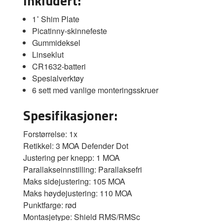
Inkludert:
1˚ Shim Plate
Picatinny-skinnefeste
Gummideksel
Linseklut
CR1632-batteri
Spesialverktøy
6 sett med vanlige monteringsskruer
Spesifikasjoner:
Forstørrelse: 1x
Retikkel: 3 MOA Defender Dot
Justering per knepp: 1 MOA
Parallakseinnstilling: Parallaksefri
Maks sidejustering: 105 MOA
Maks høydejustering: 110 MOA
Punktfarge: rød
Montasjetype: Shield RMS/RMSc