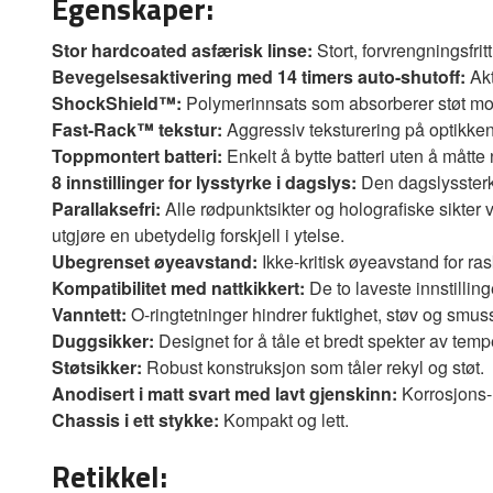
Egenskaper:
Stor hardcoated asfærisk linse:
Stort, forvrengningsfritt
Bevegelsesaktivering med 14 timers auto-shutoff:
Akt
ShockShield™:
Polymerinnsats som absorberer støt mo
Fast-Rack™ tekstur:
Aggressiv teksturering på optikkens 
Toppmontert batteri:
Enkelt å bytte batteri uten å måtte n
8 innstillinger for lysstyrke i dagslys:
Den dagslyssterke,
Parallaksefri:
Alle rødpunktsikter og holografiske sikter
utgjøre en ubetydelig forskjell i ytelse.
Ubegrenset øyeavstand:
Ikke-kritisk øyeavstand for r
Kompatibilitet med nattkikkert:
De to laveste innstillin
Vanntett:
O-ringtetninger hindrer fuktighet, støv og smuss i
Duggsikker:
Designet for å tåle et bredt spekter av temp
Støtsikker:
Robust konstruksjon som tåler rekyl og støt.
Anodisert i matt svart med lavt gjenskinn:
Korrosjons- 
Chassis i ett stykke:
Kompakt og lett.
Retikkel: