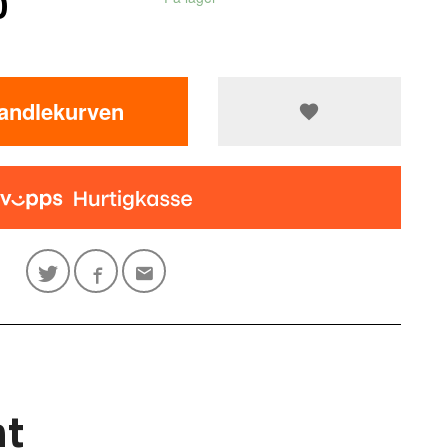
0
handlekurven
ht