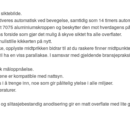
 siktebilde.
iveres automatisk ved bevegelse, samtidig som 14 timers automat
t 7075 aluminiumskroppen og beskytter den mot hverdagens på
forside som gjør det mulig å skyve siktet fra alle overflater.
ullstille kikkerten på nytt.
 opplyste midtprikken bidrar til at du raskere finner midtpunktet
 vil ha en viss parallakse. I samsvar med gjeldende bransjepraks
ask måloppnåelse.
gene er kompatible med nattsyn.
 å trenge inn, noe som gir pålitelig ytelse i alle miljøer.
eraturer.
og slitasjebestandig anodisering gir en matt overflate med lite g