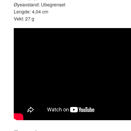
Øyeavstand: Ubegrenset
Lengde: 4,04 cm
Vekt: 27 g