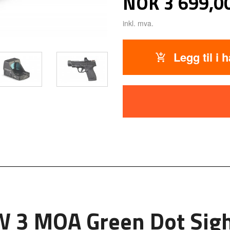
Pris
NOK
3 699,0
inkl. mva.
Legg til i 
W 3 MOA Green Dot Sig