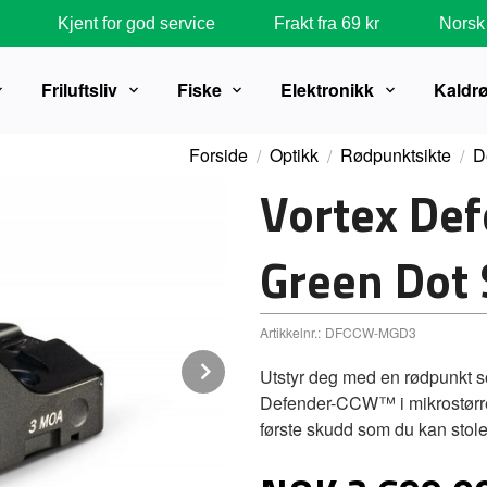
Kjent for god service
Frakt fra 69 kr
Norsk 
Friluftsliv
Fiske
Elektronikk
Kaldr
Forside
Optikk
Rødpunktsikte
D
Vortex De
Green Dot 
Artikkelnr.:
DFCCW-MGD3
Next
Utstyr deg med en rødpunkt so
Defender-CCW™ i mikrostørrels
første skudd som du kan stole