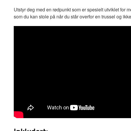
Utstyr deg med en rødpunkt som er spesielt utviklet for 
som du kan stole på når du står overfor en trussel og ikke