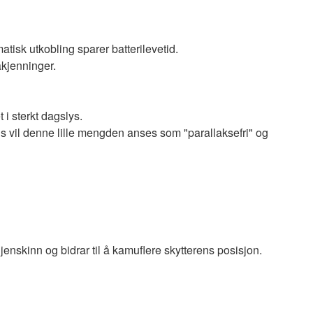
isk utkobling sparer batterilevetid.
kjenninger.
 i sterkt dagslys.
is vil denne lille mengden anses som "parallaksefri" og
jenskinn og bidrar til å kamuflere skytterens posisjon.