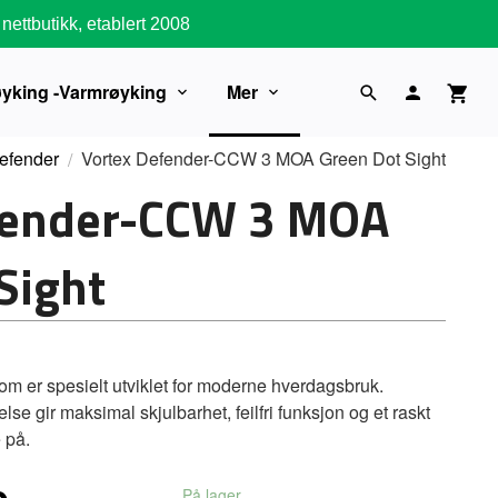
nettbutikk, etablert 2008
øyking -Varmrøyking
Mer
efender
Vortex Defender-CCW 3 MOA Green Dot Sight
fender-CCW 3 MOA
Sight
m er spesielt utviklet for moderne hverdagsbruk.
e gir maksimal skjulbarhet, feilfri funksjon og et raskt
 på.
På lager