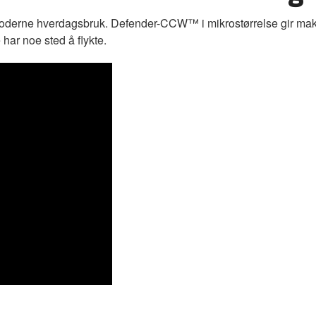
moderne hverdagsbruk. Defender-CCW™ i mikrostørrelse gir maksima
 har noe sted å flykte.