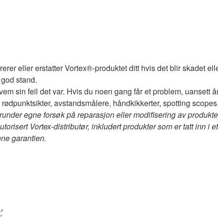
rerer eller erstatter Vortex®-produktet ditt hvis det blir skadet ell
 god stand.
vem sin feil det var. Hvis du noen gang får et problem, uansett å
er, rødpunktsikter, avstandsmålere, håndkikkerter, spotting scopes
(herunder egne forsøk på reparasjon eller modifisering av produkt
utorisert Vortex-distributør, inkludert produkter som er tatt inn i 
ne garantien.