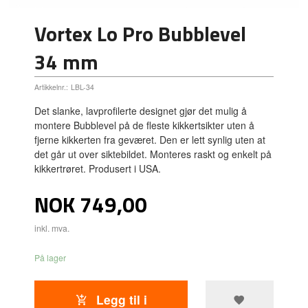
Vortex Lo Pro Bubblevel
34 mm
Artikkelnr.:
LBL-34
Det slanke, lavprofilerte designet gjør det mulig å
montere Bubblevel på de fleste kikkertsikter uten å
fjerne kikkerten fra geværet. Den er lett synlig uten at
det går ut over siktebildet. Monteres raskt og enkelt på
kikkertrøret. Produsert i USA.
Pris
NOK
749,00
inkl. mva.
På lager
Legg til i