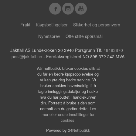
Frakt
Kjøpsbetingelser
Sikkerhet og personvern
Nyhetsbrev
Ofte stilte spørsmål
Jaktfall AS Lundekroken 20 3940 Porsgrunn Tlf.
48483870
-
post@jaktfall.no
- Foretaksregisteret NO 895 372 242 MVA
Vår nettbutikk bruker cookies slik at
du får en bedre kjøpsopplevelse og
vi kan yte deg bedre service. Vi
bruker cookies hovedsaklig til å
lagre innloggingsdetaljer og huske
hva du har puttet i handlekurven
din. Fortsett å bruke siden som
normalt om du godtar dette.
Les
mer
eller
endre innstillinger for
cookies.
Powered by
24Nettbutikk