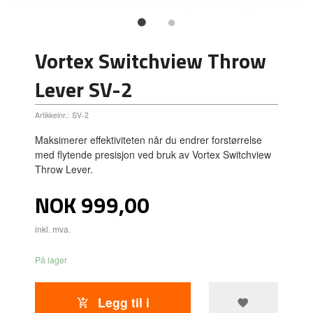
Vortex Switchview Throw
Lever SV-2
Artikkelnr.:
SV-2
Maksimerer effektiviteten når du endrer forstørrelse
med flytende presisjon ved bruk av Vortex Switchview
Throw Lever.
Pris
NOK
999,00
inkl. mva.
På lager
Legg til i