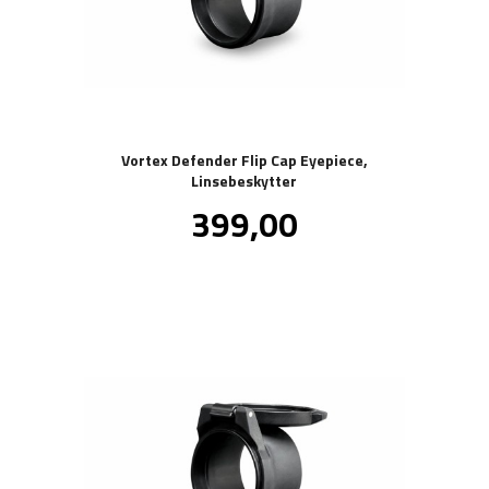
Vortex Defender Flip Cap Eyepiece,
Linsebeskytter
Pris
399,00
inkl.
mva.