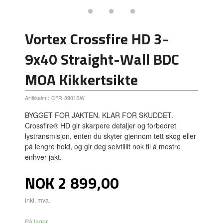
Vortex Crossfire HD 3-
9x40 Straight-Wall BDC
MOA Kikkertsikte
Artikkelnr.:
CFR-3901SW
BYGGET FOR JAKTEN. KLAR FOR SKUDDET.
Crossfire® HD gir skarpere detaljer og forbedret
lystransmisjon, enten du skyter gjennom tett skog eller
på lengre hold, og gir deg selvtillit nok til å mestre
enhver jakt.
Pris
NOK
2 899,00
inkl. mva.
På lager