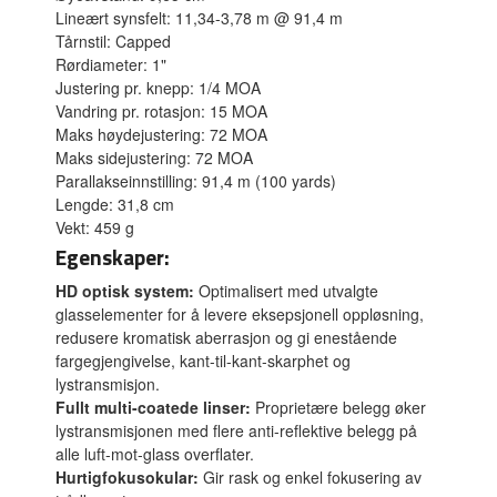
Lineært synsfelt: 11,34-3,78 m @ 91,4 m
Tårnstil: Capped
Rørdiameter: 1"
Justering pr. knepp: 1/4 MOA
Vandring pr. rotasjon: 15 MOA
Maks høydejustering: 72 MOA
Maks sidejustering: 72 MOA
Parallakseinnstilling: 91,4 m (100 yards)
Lengde: 31,8 cm
Vekt: 459 g
Egenskaper:
HD optisk system:
Optimalisert med utvalgte
glasselementer for å levere eksepsjonell oppløsning,
redusere kromatisk aberrasjon og gi enestående
fargegjengivelse, kant-til-kant-skarphet og
lystransmisjon.
Fullt multi-coatede linser:
Proprietære belegg øker
lystransmisjonen med flere anti-reflektive belegg på
alle luft-mot-glass overflater.
Hurtigfokusokular:
Gir rask og enkel fokusering av