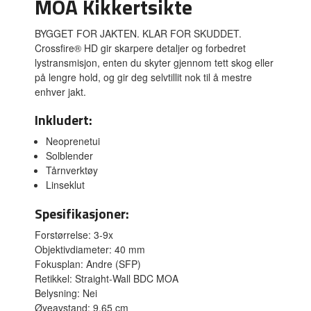
MOA Kikkertsikte
BYGGET FOR JAKTEN. KLAR FOR SKUDDET.
Crossfire® HD gir skarpere detaljer og forbedret
lystransmisjon, enten du skyter gjennom tett skog eller
på lengre hold, og gir deg selvtillit nok til å mestre
enhver jakt.
Inkludert:
Neoprenetui
Solblender
Tårnverktøy
Linseklut
Spesifikasjoner:
Forstørrelse: 3-9x
Objektivdiameter: 40 mm
Fokusplan: Andre (SFP)
Retikkel: Straight-Wall BDC MOA
Belysning: Nei
Øyeavstand: 9,65 cm