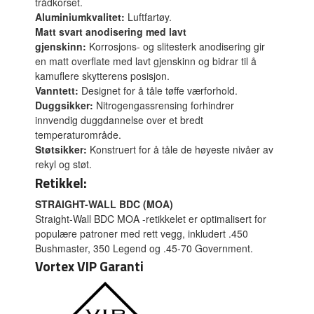
trådkorset.
Aluminiumkvalitet:
Luftfartøy.
Matt svart anodisering med lavt
gjenskinn:
Korrosjons- og slitesterk anodisering gir
en matt overflate med lavt gjenskinn og bidrar til å
kamuflere skytterens posisjon.
Vanntett:
Designet for å tåle tøffe værforhold.
Duggsikker:
Nitrogengassrensing forhindrer
innvendig duggdannelse over et bredt
temperaturområde.
Støtsikker:
Konstruert for å tåle de høyeste nivåer av
rekyl og støt.
Retikkel:
STRAIGHT-WALL BDC (MOA)
Straight-Wall BDC MOA -retikkelet er optimalisert for
populære patroner med rett vegg, inkludert .450
Bushmaster, 350 Legend og .45-70 Government.
Vortex VIP Garanti