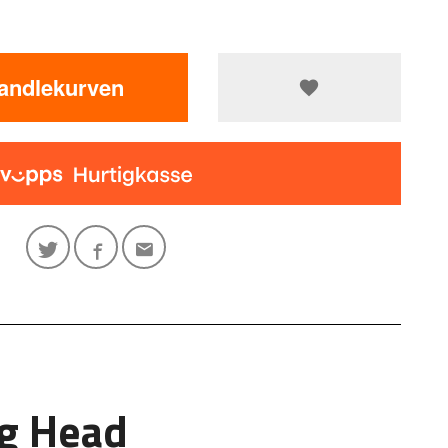
handlekurven
ng Head