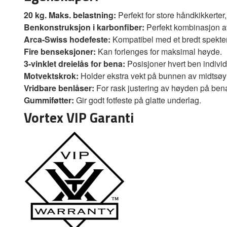
20 kg. Maks. belastning:
Perfekt for store håndkikkerter,
Benkonstruksjon i karbonfiber:
Perfekt kombinasjon av
Arca-Swiss hodefeste:
Kompatibel med et bredt spekter
Fire benseksjoner:
Kan forlenges for maksimal høyde.
3-vinklet dreielås for bena:
Posisjoner hvert ben individu
Motvektskrok:
Holder ekstra vekt på bunnen av midtsøylen
Vridbare benlåser:
For rask justering av høyden på ben
Gummiføtter:
Gir godt fotfeste på glatte underlag.
Vortex VIP Garanti