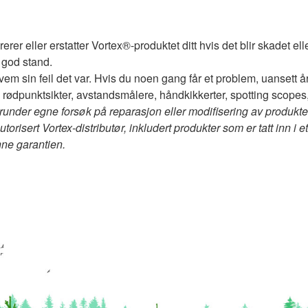
rerer eller erstatter Vortex®-produktet ditt hvis det blir skadet ell
 god stand.
vem sin feil det var. Hvis du noen gang får et problem, uansett å
er, rødpunktsikter, avstandsmålere, håndkikkerter, spotting scopes
(herunder egne forsøk på reparasjon eller modifisering av produkt
utorisert Vortex-distributør, inkludert produkter som er tatt inn i 
ne garantien.