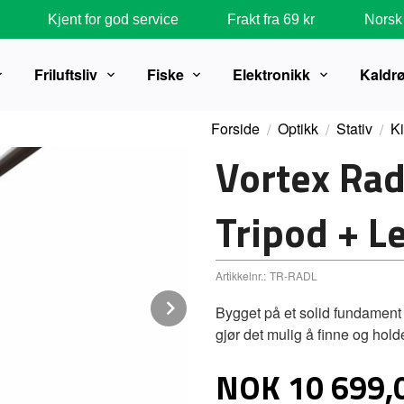
Kjent for god service
Frakt fra 69 kr
Norsk 
Friluftsliv
Fiske
Elektronikk
Kaldr
Forside
Optikk
Stativ
Ki
Vortex Rad
Tripod + L
Artikkelnr.:
TR-RADL
Next
Bygget på et solid fundament
gjør det mulig å finne og hold
Pris
NOK
10 699,