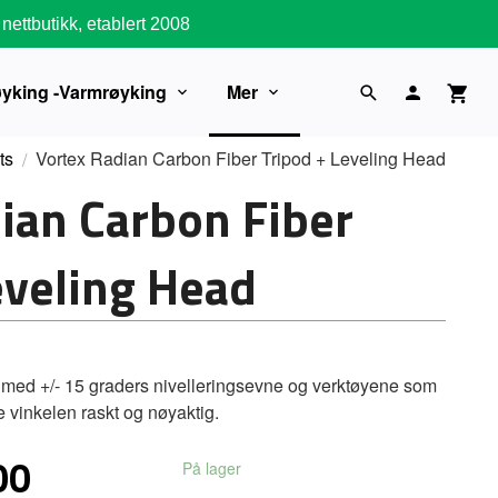
nettbutikk, etablert 2008
øyking -Varmrøyking
Mer
ts
Vortex Radian Carbon Fiber Tripod + Leveling Head
ian Carbon Fiber
eveling Head
 med +/- 15 graders nivelleringsevne og verktøyene som
e vinkelen raskt og nøyaktig.
00
På lager