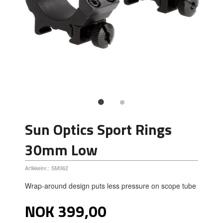
Sun Optics Sport Rings
30mm Low
Artikkelnr.:
SM062
Wrap-around design puts less pressure on scope tube
Pris
NOK
399,00