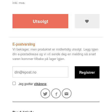
inkl. mva.
Utsolgt
E-postvarsling
Vi beklager, men produktet er midlertidig utsolgt. Legg igjen
din e-postadresse og vi vil sende deg en melding så snart
varen kommer tilbake på lager igjen.
Registrer
Jeg godtar
vilkårene