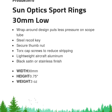
Produktinfo
Sun Optics Sport Rings
30mm Low
Wrap-around design puts less pressure on scope
tube
Steel recoil key
Secure thumb nut
Torx cap screws to reduce stripping
Lightweight aircraft aluminum
Black satin or stainless finish
WIDTH
30mm
HEIGHT
0.75"
WEIGHT
3 oz