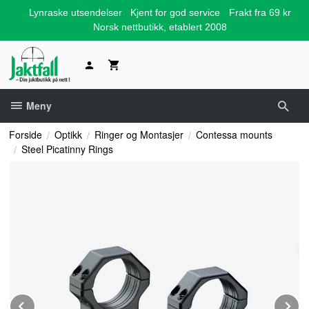
Gå
Lynraske utsendelser
Kjent for god service
Frakt fra 69 kr
til
Norsk nettbutikk, etablert 2008
innholdet
Meny
Forside
Optikk
Ringer og Montasjer
Contessa mounts
Steel Picatinny Rings
Prev
N