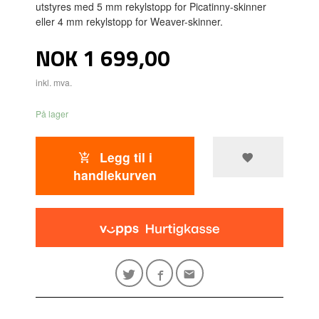
utstyres med 5 mm rekylstopp for Picatinny-skinner
eller 4 mm rekylstopp for Weaver-skinner.
Pris
NOK
1 699,00
inkl. mva.
På lager
Legg til i
handlekurven