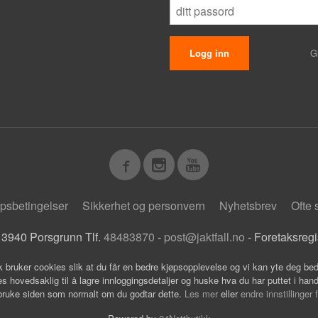
G
psbetingelser
Sikkerhet og personvern
Nyhetsbrev
Ofte 
 3940 Porsgrunn Tlf.
48483870
-
post@jaktfall.no
- Foretaksreg
k bruker cookies slik at du får en bedre kjøpsopplevelse og vi kan yte deg bed
s hovedsaklig til å lagre innloggingsdetaljer og huske hva du har puttet i han
 bruke siden som normalt om du godtar dette.
Les mer
eller
endre innstillinger 