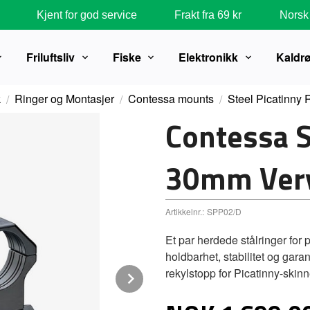
Kjent for god service
Frakt fra 69 kr
Norsk 
Friluftsliv
Fiske
Elektronikk
Kaldr
k
Ringer og Montasjer
Contessa mounts
Steel Picatinny 
Contessa S
30mm Very
Artikkelnr.:
SPP02/D
Et par herdede stålringer for 
holdbarhet, stabilitet og gara
rekylstopp for Picatinny-skin
Next