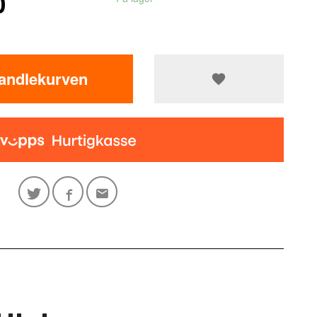
0
handlekurven