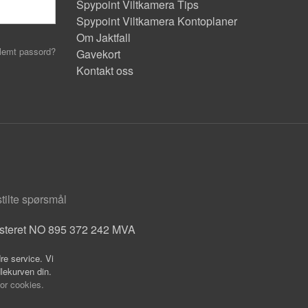
Spypoint Viltkamera Tips
Spypoint Viltkamera Kontoplaner
Om Jaktfall
lemt passord?
Gavekort
Kontakt oss
stilte spørsmål
isteret NO 895 372 242 MVA
re service. Vi
dlekurven din.
for cookies.