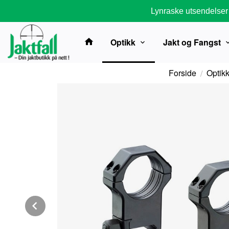
Gå
Lynraske utsendelser
til
innholdet
Optikk
Jakt og Fangst
Forside
Optik
Prev