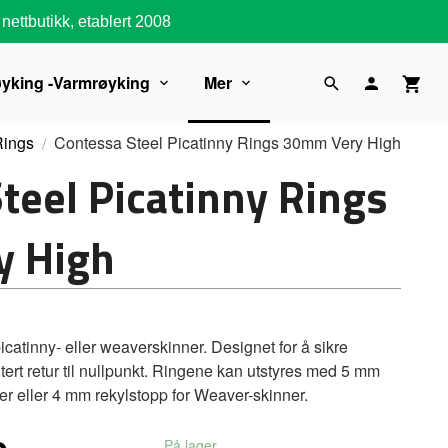
nettbutikk, etablert 2008
øyking -Varmrøyking
Mer
Rings
Contessa Steel Picatinny Rings 30mm Very High
teel Picatinny Rings
 High
picatinny- eller weaverskinner. Designet for å sikre
ntert retur til nullpunkt. Ringene kan utstyres med 5 mm
ner eller 4 mm rekylstopp for Weaver-skinner.
På lager