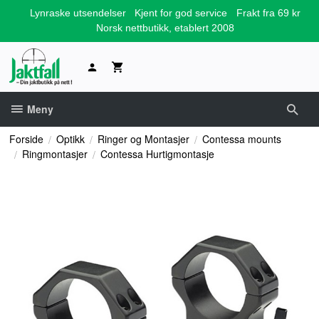
Gå
Lynraske utsendelser
Kjent for god service
Frakt fra 69 kr
til
Norsk nettbutikk, etablert 2008
innholdet
Meny
Forside
Optikk
Ringer og Montasjer
Contessa mounts
Ringmontasjer
Contessa Hurtigmontasje