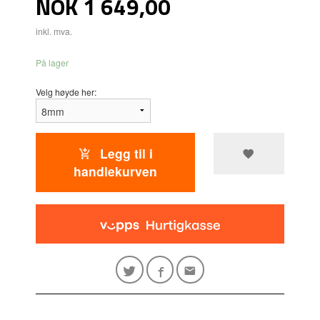
Pris
NOK
1 649,00
inkl. mva.
På lager
Velg høyde her:
Legg til i
handlekurven