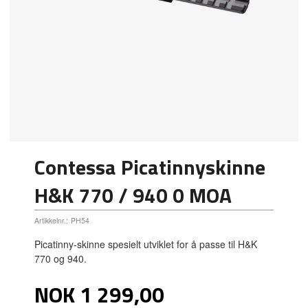
Contessa Picatinnyskinne
H&K 770 / 940 0 MOA
Artikkelnr.:
PH54
Picatinny-skinne spesielt utviklet for å passe til H&K
770 og 940.
Pris
NOK
1 299,00