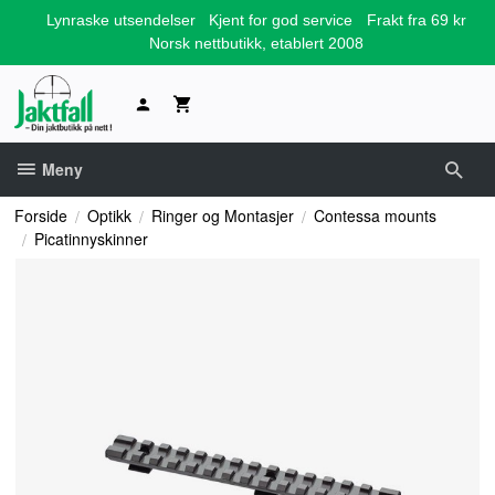
Gå
Lynraske utsendelser
Kjent for god service
Frakt fra 69 kr
til
Norsk nettbutikk, etablert 2008
innholdet
Meny
Forside
Optikk
Ringer og Montasjer
Contessa mounts
Picatinnyskinner