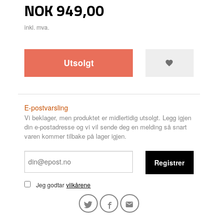
Pris
NOK
949,00
inkl. mva.
Utsolgt
E-postvarsling
Vi beklager, men produktet er midlertidig utsolgt. Legg igjen
din e-postadresse og vi vil sende deg en melding så snart
varen kommer tilbake på lager igjen.
Registrer
Jeg godtar
vilkårene