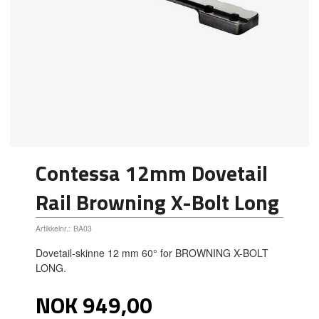
Contessa 12mm Dovetail
Rail Browning X-Bolt Long
Artikkelnr.:
BA03
Dovetail-skinne 12 mm 60° for BROWNING X-BOLT
LONG.
Pris
NOK
949,00