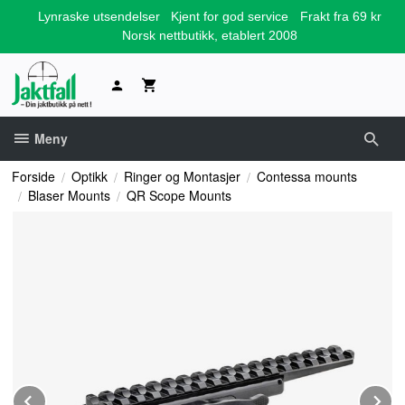
Gå
Lynraske utsendelser
Kjent for god service
Frakt fra 69 kr
til
Norsk nettbutikk, etablert 2008
innholdet
Meny
Forside
Optikk
Ringer og Montasjer
Contessa mounts
Blaser Mounts
QR Scope Mounts
Prev
N