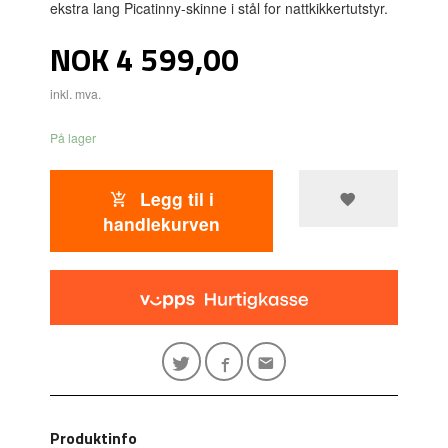
ekstra lang Picatinny-skinne i stål for nattkikkertutstyr.
Pris
NOK
4 599,00
inkl. mva.
På lager
Legg til i
handlekurven
Produktinfo