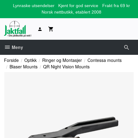
Gå
Lynraske utsendelser
Kjent for god service
Frakt fra 69 kr
til
Norsk nettbutikk, etablert 2008
innholdet
Meny
Forside
Optikk
Ringer og Montasjer
Contessa mounts
Blaser Mounts
QR Night Vision Mounts