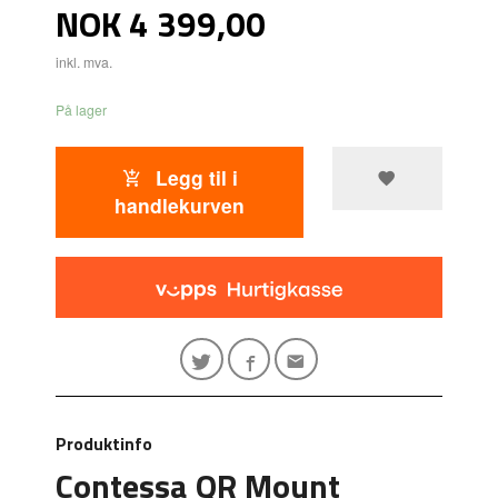
Pris
NOK
4 399,00
inkl. mva.
På lager
Legg til i
handlekurven
Produktinfo
Contessa QR Mount