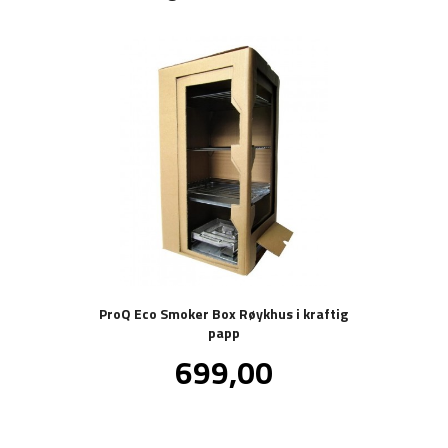
ProQ Eco Smoker Box Røykhus i kraftig
papp
Pris
699,00
inkl.
mva.