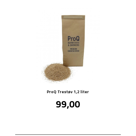
ProQ Trestøv 1,2 liter
Pris
99,00
inkl.
mva.