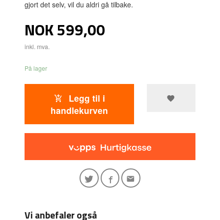
gjort det selv, vil du aldri gå tilbake.
Pris
NOK
599,00
inkl. mva.
På lager
Legg til i
handlekurven
Vi anbefaler også