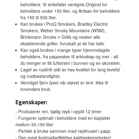
beholdere. Vi anbefaler vanligvis Original for
beholdere under 150 liter, og Artisan for beholdere
fra 150 til 500 liter.
Kan brukes i ProQ Smokers, Bradley Electric
Smokers, Weber Smoky Mountains (WSM),
Brinkmann Smoke n Grills og nesten alle
eksisterende griller, forutsatt at de har lokk.
Kan også brukes i mange typer hjemmelagde
beholdere, fra pappesker til arkivskap og mer - alt
du trenger er litt luftstrøm i bunnen og en skorstein.
Laget av rustfritt stål av høy kvalitet for lang levetid
og rustbestandighet.
Vennligst fjern lyset når støvet er tent. Ikke til
innendørs bruk.
Egenskaper:
- Produserer ren, kjølig røyk i opptil 12 timer
- Fungerer optimalt i beholdere med en kapisitet
mellom 30-150 liter
- Perfekt å bruke sammen med røykhuset i papp
- Den mest kostnadseffektive kaldrøykemetoden!