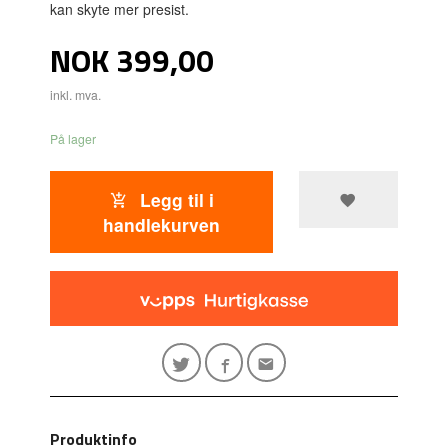
kan skyte mer presist.
Pris
NOK
399,00
inkl. mva.
På lager
Legg til i
handlekurven
Produktinfo