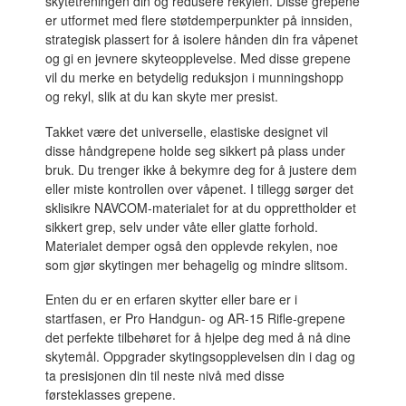
skytetreningen din og redusere rekylen. Disse grepene
er utformet med flere støtdemperpunkter på innsiden,
strategisk plassert for å isolere hånden din fra våpenet
og gi en jevnere skyteopplevelse. Med disse grepene
vil du merke en betydelig reduksjon i munningshopp
og rekyl, slik at du kan skyte mer presist.
Takket være det universelle, elastiske designet vil
disse håndgrepene holde seg sikkert på plass under
bruk. Du trenger ikke å bekymre deg for å justere dem
eller miste kontrollen over våpenet. I tillegg sørger det
sklisikre NAVCOM-materialet for at du opprettholder et
sikkert grep, selv under våte eller glatte forhold.
Materialet demper også den opplevde rekylen, noe
som gjør skytingen mer behagelig og mindre slitsom.
Enten du er en erfaren skytter eller bare er i
startfasen, er Pro Handgun- og AR-15 Rifle-grepene
det perfekte tilbehøret for å hjelpe deg med å nå dine
skytemål. Oppgrader skytingsopplevelsen din i dag og
ta presisjonen din til neste nivå med disse
førsteklasses grepene.