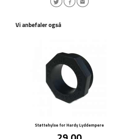
Vi anbefaler også
Støttehylse for Hardy Lyddempere
Pris
29,00