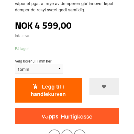
våpenet pga. at mye av demperen går innover løpet,
demper de rekyl svært godt samtidig.
Pris
NOK
4 599,00
inkl. mva.
På lager
Velg borehull i mm her:
Legg til i
handlekurven