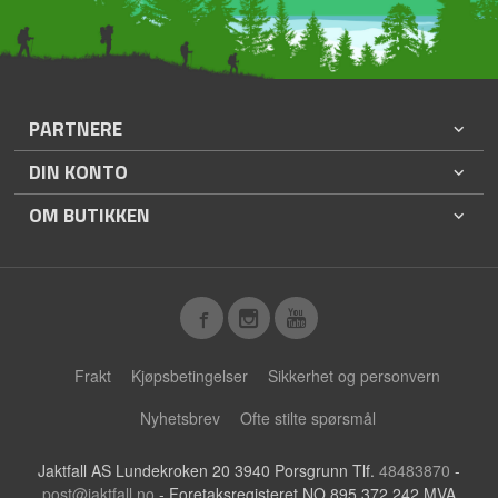
PARTNERE
DIN KONTO
OM BUTIKKEN
Frakt
Kjøpsbetingelser
Sikkerhet og personvern
Nyhetsbrev
Ofte stilte spørsmål
Jaktfall AS Lundekroken 20 3940 Porsgrunn Tlf.
48483870
-
post@jaktfall.no
- Foretaksregisteret NO 895 372 242 MVA