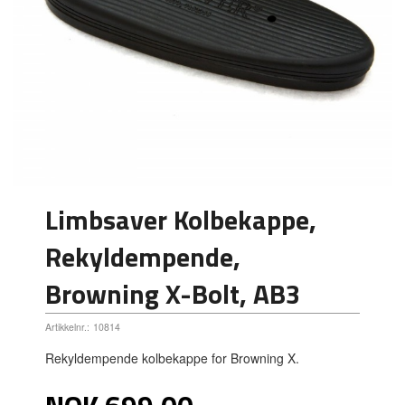
Limbsaver Kolbekappe,
Rekyldempende,
Browning X-Bolt, AB3
Artikkelnr.:
10814
Rekyldempende kolbekappe for Browning X.
Pris
NOK
699,00