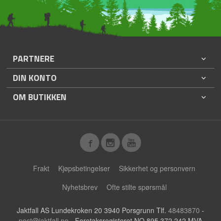
PARTNERE
DIN KONTO
OM BUTIKKEN
Frakt
Kjøpsbetingelser
Sikkerhet og personvern
Nyhetsbrev
Ofte stilte spørsmål
Jaktfall AS Lundekroken 20 3940 Porsgrunn Tlf.
48483870
-
post@jaktfall.no
- Foretaksregisteret NO 895 372 242 MVA