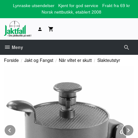
Gå
Lynraske utsendelser
Kjent for god service
Frakt fra 69 kr
til
Norsk nettbutikk, etablert 2008
innholdet
Meny
Forside
Jakt og Fangst
Når viltet er skutt
Slakteutstyr
Prev
N