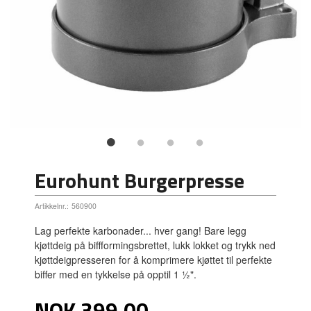
Eurohunt Burgerpresse
Artikkelnr.:
560900
Lag perfekte karbonader... hver gang! Bare legg
kjøttdeig på biffformingsbrettet, lukk lokket og trykk ned
kjøttdeigpresseren for å komprimere kjøttet til perfekte
biffer med en tykkelse på opptil 1 ½".
Pris
NOK
399,00