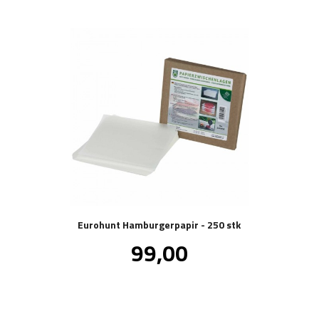
Eurohunt Hamburgerpapir - 250 stk
Tilbud
99,00
inkl.
mva.