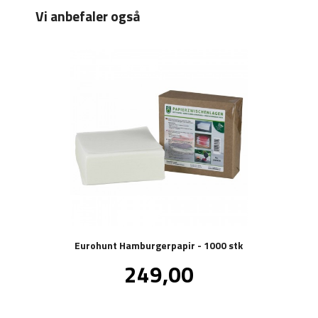
Vi anbefaler også
Eurohunt Hamburgerpapir - 1000 stk
Tilbud
249,00
inkl.
mva.