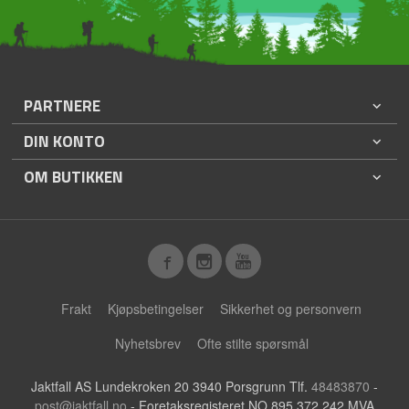
PARTNERE
DIN KONTO
OM BUTIKKEN
Frakt
Kjøpsbetingelser
Sikkerhet og personvern
Nyhetsbrev
Ofte stilte spørsmål
Jaktfall AS Lundekroken 20 3940 Porsgrunn Tlf.
48483870
-
post@jaktfall.no
- Foretaksregisteret NO 895 372 242 MVA