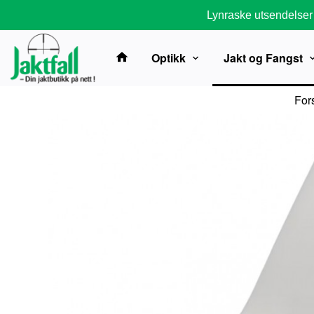
Gå
Lynraske utsendelser
til
innholdet
Optikk
Jakt og Fangst
For