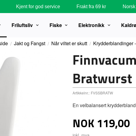
Kjent for god service
Frakt fra 69 kr
Norsk 
Friluftsliv
Fiske
Elektronikk
Kaldr
side
Jakt og Fangst
Når viltet er skutt
Krydderblandinger 
Finnvacum
Bratwurst
Artikkelnr.:
FVSSBRATW
En velbalansert krydderblandi
Pris
NOK
119,00
inkl. mva.