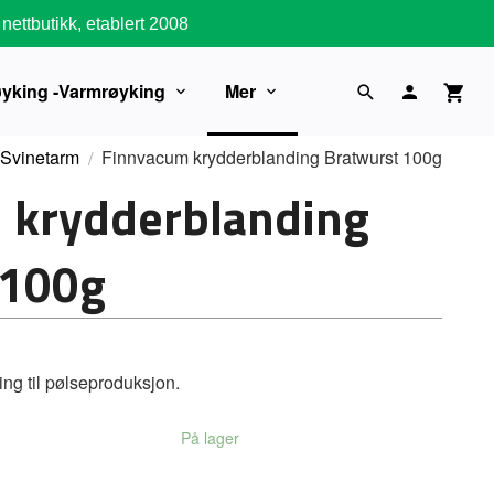
nettbutikk, etablert 2008
øyking -Varmrøyking
Mer
-Svinetarm
Finnvacum krydderblanding Bratwurst 100g
 krydderblanding
 100g
ng til pølseproduksjon.
På lager