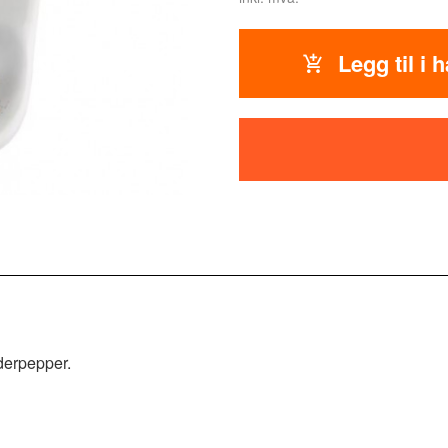
Legg til i 
dderpepper.