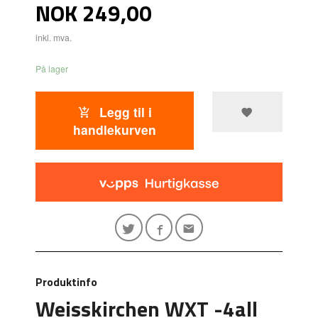
Pris
NOK
249,00
inkl. mva.
På lager
Legg til i
handlekurven
Produktinfo
Weisskirchen WXT -4all