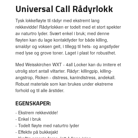
Universal Call Rådyrlokk
Tysk lokkefløyte til rådyr med ekstremt lang
rekkevidde! Rådyrlokken er todelt med et stort spekter
av naturtro lyder. Svært enkel i bruk; med denne
fløyten kan du lage kontaktlyder for både killing,
smaldyr og voksen geit, i tillegg til hets- og angstlyder
med lyse og grove toner. Laget i plast for robusthet.
Med Weisskirchen WXT - 4all Locker kan du imitere et
utrolig stort antall viltarter. Rådyr: killingpip, killing-
angstrop, Ricken - distress, kanindistress, andekall.
Robust materiale som kan brukes under ekstreme
forhold og til alle årstider.
EGENSKAPER:
- Ekstrem rekkevidde!
- Enkel i bruk
- Todelt fløyte med naturtro lyder
- Effektiv på bukkejakt