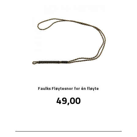
Faulks Fløytesnor for én fløyte
Pris
49,00
inkl.
mva.