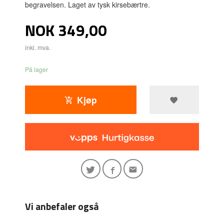
begravelsen. Laget av tysk kirsebærtre.
Pris
NOK
349,00
inkl. mva.
På lager
Kjøp
Vi anbefaler også