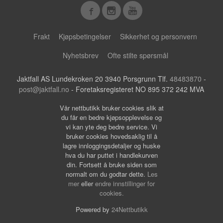
Frakt
Kjøpsbetingelser
Sikkerhet og personvern
Nyhetsbrev
Ofte stilte spørsmål
Jaktfall AS Lundekroken 20 3940 Porsgrunn Tlf.
48483870
-
post@jaktfall.no
- Foretaksregisteret NO 895 372 242 MVA
Vår nettbutikk bruker cookies slik at
du får en bedre kjøpsopplevelse og
vi kan yte deg bedre service. Vi
bruker cookies hovedsaklig til å
lagre innloggingsdetaljer og huske
hva du har puttet i handlekurven
din. Fortsett å bruke siden som
normalt om du godtar dette.
Les
mer
eller
endre innstillinger for
cookies.
Powered by
24Nettbutikk