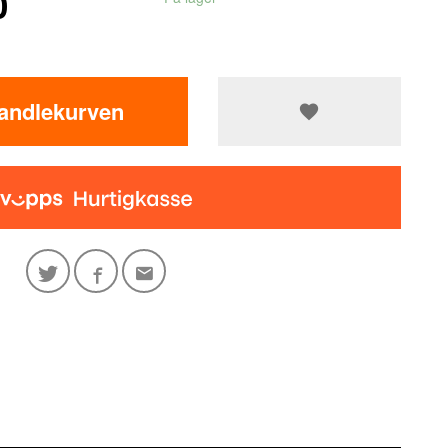
0
handlekurven