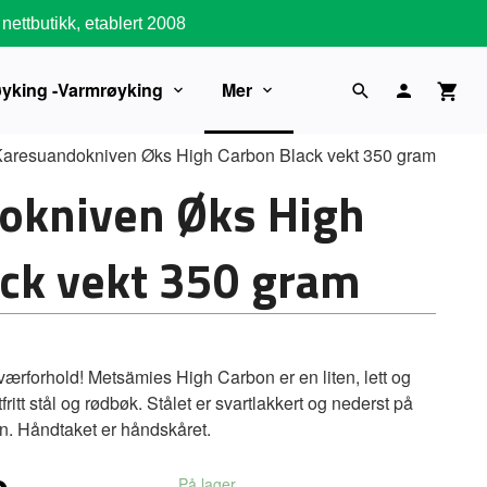
nettbutikk, etablert 2008
øyking -Varmrøyking
Mer
aresuandokniven Øks High Carbon Black vekt 350 gram
okniven Øks High
ck vekt 350 gram
le værforhold! Metsämies High Carbon er en liten, lett og
ritt stål og rødbøk. Stålet er svartlakkert og nederst på
rn. Håndtaket er håndskåret.
På lager