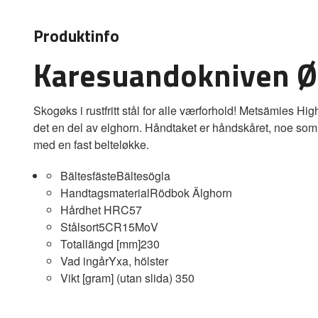
Produktinfo
Karesuandokniven Øk
Skogøks i rustfritt stål for alle værforhold! Metsämies High
det en del av elghorn. Håndtaket er håndskåret, noe som b
med en fast belteløkke.
Bältesfäste
Bältesögla
Handtagsmaterial
Rödbok Älghorn
Hårdhet HRC
57
Stålsort
5CR15MoV
Totallängd [mm]
230
Vad ingår
Yxa, hölster
Vikt [gram] (utan slida)
350