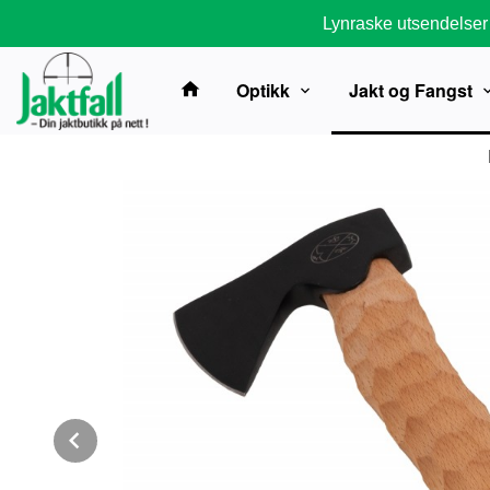
Gå
Lynraske utsendelser
til
innholdet
Optikk
Jakt og Fangst
Prev