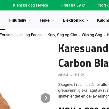
Kjent for god service
Frakt fra 69 kr
Norsk 
Friluftsliv
Fiske
Elektronikk
Kaldr
Forside
Jakt og Fangst
Kniv, Sag og Øks
Øks og Sag
K
Karesuand
Carbon Bla
Artikkelnr.:
4348-00
Skogøks i rustfritt stål for al
grepsvennlig øks laget av rustf
skaftet er det en del av elgho
Next