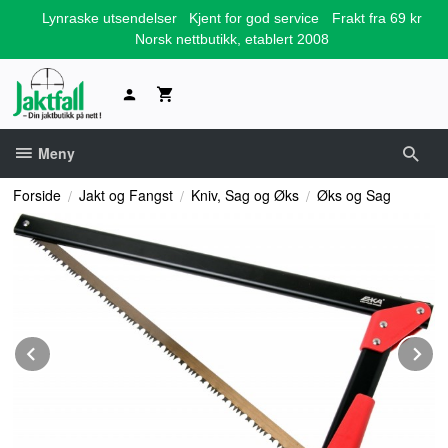
Gå
Lynraske utsendelser
Kjent for god service
Frakt fra 69 kr
til
Norsk nettbutikk, etablert 2008
innholdet
Meny
Forside
Jakt og Fangst
Kniv, Sag og Øks
Øks og Sag
Prev
N